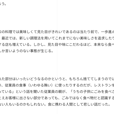
ろう。
ロの料理では美味しくて見た目がきれいであるのは当たり前で、一歩進ん
。最近では、新しい調理法を用いてこれまでにない美味しさを追求した
する店も増えている。しかし、見た目や味にこだわるほど、本来なら食
しか言いようのない事態が生じる。
れた部分はいったいどうなるのかというと、もちろん捨ててしまうので
り、従業員の食事（いわゆる賄い）に使ったりするのだが、レストラン
っている」という話を聞いた従業員の親が、「うちの子供にごみを食べ
とえお客様に出さない部分であっても、ごみではなく食べ物だと認識す
ない人もいるのかもしれない。食に携わる人間として悲しい話だった。