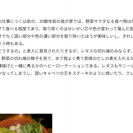
の仕事につく以前の、30数年前の我が家では、野菜サラダなる食べ物は
けて食べる程度であり、取り除くのはせいぜい芯や色が変わって傷んだ
けでなく固い部分や色の濃い部分を取り除いたほうが美味しいし、きれ
まう時もある。
どうするの」と家人に意見されたりするが、レタスの切れ端のみならず
。野菜の切れ端の様子を見て、水で程よく煮て即席のだしの素を入れる
薄揚げと一緒に煮るかのヘビーローテーションである。レタスもサニー
かなってしまうし、固いキャベツの芯をステーキのように焼いたり、ク