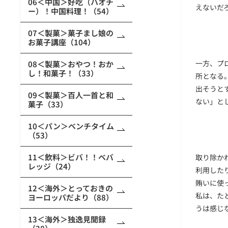
06＜中国＞好吃（ハオチ
えないだ
ー）！中国料理！（54）
07＜製菓＞菓子まし娘の
お菓子講座（104）
一方、プ
08＜製菓＞おやつ！おか
し！和菓子！（33）
所となる
出そうと
09＜製菓＞百人一首と和
ない」と
菓子（33）
10＜パン＞ベンチタイム
（53）
11＜飲料＞ビバ！！ベバ
取り除か
レッジ（24）
利用した
賄いに使
12＜海外＞とっておきの
私は、た
ヨーロッパだより（88）
うは感じ
13＜海外＞独逸見聞録