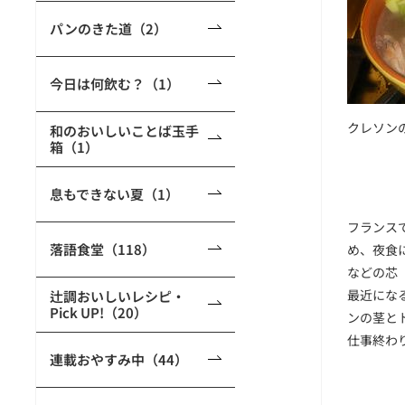
パンのきた道（2）
今日は何飲む？（1）
クレソン
和のおいしいことば玉手
箱（1）
息もできない夏（1）
フランス
落語食堂（118）
め、夜食
などの芯
最近にな
辻調おいしいレシピ・
Pick UP!（20）
ンの茎と
仕事終わ
連載おやすみ中（44）