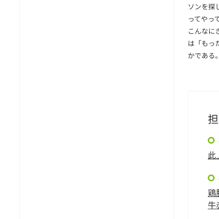
ソンを探
ってやっ
こんなに
は「もっ
かである
担
此
鶏
牛