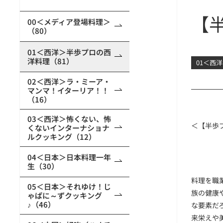
【
00＜メディア登場料理＞
（80）
01＜西洋＞半歩プロの西
洋料理（81）
01＜西
02＜西洋＞ラ・ミーア・
マンマ！イターリア！！
（16）
03＜西洋＞怖くない、怖
＜【半歩
くないインターナショナ
ルクッキング（12）
04＜日本＞日本料理一年
生（30）
料理を職
05＜日本＞それゆけ！じ
族の健康
ゃぱに～ずクッキング
♪（46）
な要素だ
来栄えや