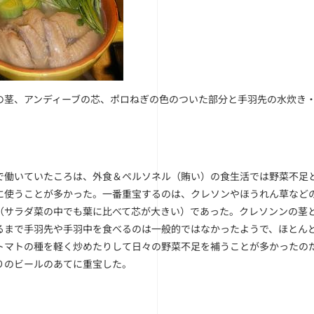
の茎、アンディーブの芯、ポロねぎの色のついた部分と手羽先の水炊き
で働いていたころは、外食＆ペルソネル（賄い）の食生活では野菜不足
に使うことが多かった。一番重宝するのは、クレソンやほうれん草など
（サラダ菜の中でも葉に比べて芯が大きい）であった。クレソンンの茎
るまで手羽先や手羽中を食べるのは一般的ではなかったようで、ほとん
トマトの種を軽く炒めたりして日々の野菜不足を補うことが多かったの
りのビールのあてに重宝した。