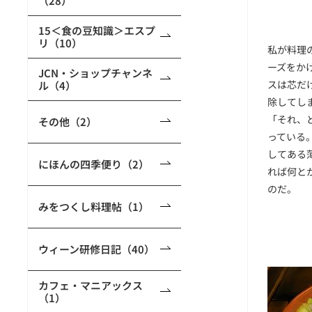
（28）
15＜食の豆知識＞エスプ
リ（10）
私が料理
ーズをか
JCN・ショップチャンネ
スは芯だ
ル（4）
除してし
「それ、
その他（2）
っている
してある
にほんの四季便り（2）
れば何と
のだ。
みをつくし料理帖（1）
ウィーン研修日記（40）
カフェ・マニアックス
（1）