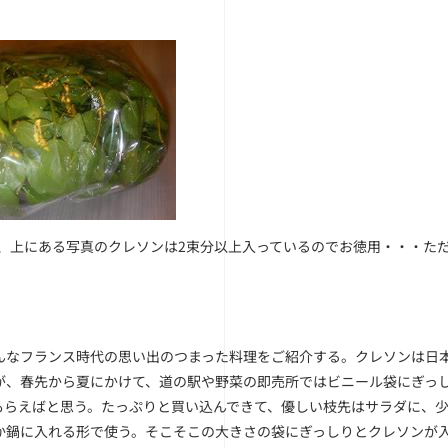
0円、上にある写真のクレソンは2束分以上入っているのでお徳用・・・た
んなフランス時代の思い出のつまった料理をご紹介する。クレソンは日
が、春先から夏にかけて、道の駅や野菜の即売所ではビニール袋にぎっ
もらえばと思う。たっぷりと買い込んできて、優しい枝先はサラダに、
か鍋に入れる形で使う。そこそこの大きさの袋にぎっしりとクレソンが入っ