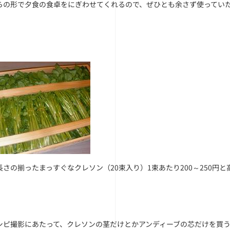
らの形で夕食の食卓をにぎわせてくれるので、ぜひとも余さず使ってい
さの揃ったまっすぐなクレソン（20束入り）1束あたり200～250円と
シピ撮影にあたって、クレソンの茎だけとかアンディーブの芯だけを買