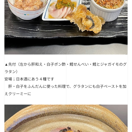
▲先付（左から肝和え・白子ポン酢・鱈せんべい・鱈とジャガイモのグ
ラタン）
安場；日本酒にあう４種です
肝・白子をふんだんに使った料理で、グラタンにも白子ペーストを加
えクリーミーに