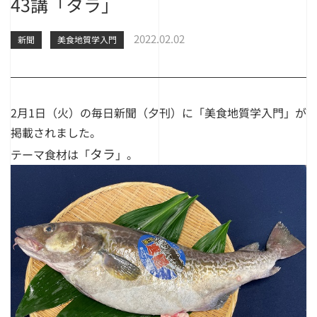
43講「タラ」
2022.02.02
新聞
美食地質学入門
2月1日（火）の毎日新聞（夕刊）に
「美食地質学入門」
が
掲載されました。
タラ
テーマ食材は
「
」
。