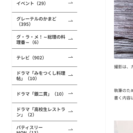
イベント（29）
グレーテルのかまど
（395）
グ・ラ・メ！～総理の料
理番～（6）
テレビ（902）
撮影は、
ドラマ「みをつくし料理
帖」（10）
執筆のた
ドラマ「銀二貫」（10）
書く内容
ドラマ「高校生レストラ
ン」（2）
パティスリー
MON（13）