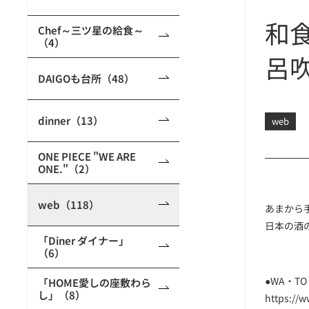
和
Chef～三ツ星の給食～
（4）
呂
DAIGOも台所（48）
dinner（13）
web
ONE PIECE "WE ARE
ONE."（2）
web（118）
あまから
日本の酒
「Diner ダイナー」
（6）
●WA・TO
「HOME愛しの座敷わら
し」（8）
https://w