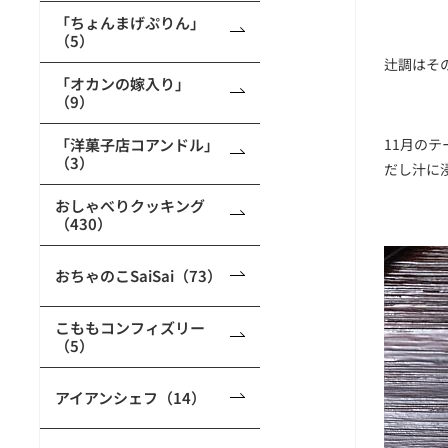
「ちょんまげぷりん」
（5）
辻調はそ
「オカンの嫁入り」
（9）
「洋菓子店コアンドル」
11月の
（3）
だし汁に
おしゃべりクッキング
（430）
おちゃのこSaiSai（73）
こももコンフィズリー
（5）
アイアンシェフ（14）