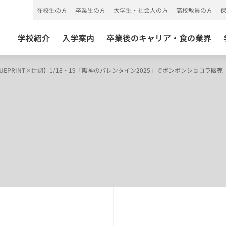
在校生の方
卒業生の方
大学生・社会人の方
高校教員の方
学校紹介
入学案内
卒業後のキャリア・食の業界
LUEPRINT×辻調】1/18・19「阪神のバレンタイン2025」でボンボンショコラ販売