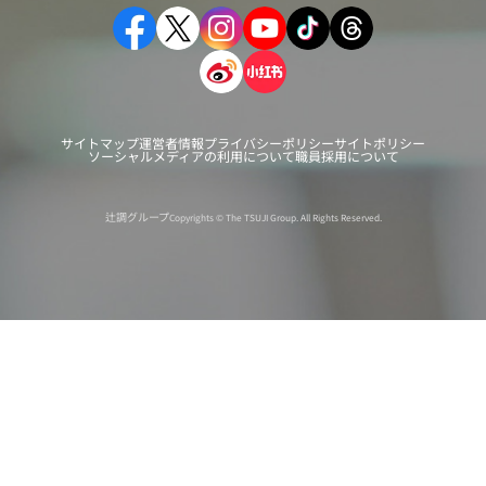
サイトマップ
運営者情報
プライバシーポリシー
サイトポリシー
ソーシャルメディアの利用について
職員採用について
辻調グループ
Copyrights © The TSUJI Group. All Rights Reserved.
オンライン
オープン
出張相談会
PAGE
資料請求
イベント
キャンパス
TOP
バスツアー