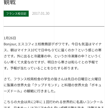
観戦
2017.01.30
フランス校日記
1月26日
Bonjour, エスコフィエ校教務部デボワです。今日も気温はマイナ
ス、朝はマイナス10℃で日中も０℃に届くのか？という感じの寒
さです。外に出ると冷蔵庫の中、というか冷凍庫の中？というく
らい寒くて大変なのですが、明日から寒さは和らぐとの予報で
す。予報が当たっていることをひたすら祈ります。
さて、フランス校両校舎の学生の皆さんは先日の日曜日と火曜日
に製菓の世界大会「クップドモンド」と料理の世界大会「ボキュ
ーズドール」の観戦に行きました。
こちらの大会は共に2年に１回行われる世界的に名高いコンクール
です。日本チームはアジア大会も良い成績で勝ち抜き、決勝である