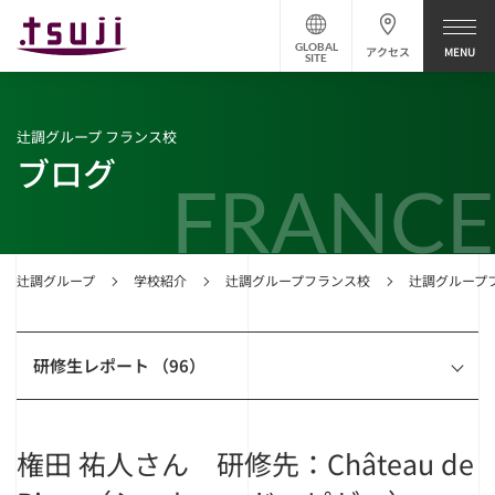
GLOBAL
アクセス
SITE
辻調グループ フランス校
ブログ
FRANCE
辻調グループ
学校紹介
辻調グループフランス校
辻調グループ
研修生レポート （96）
権田 祐人さん 研修先：Château de