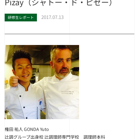
Pizay（シャトー・ド・ピゼー）
2017.07.13
研修生レポート
権田 祐人 GONDA Yuto
辻調グループ出身校 辻調理師専門学校 調理師本科