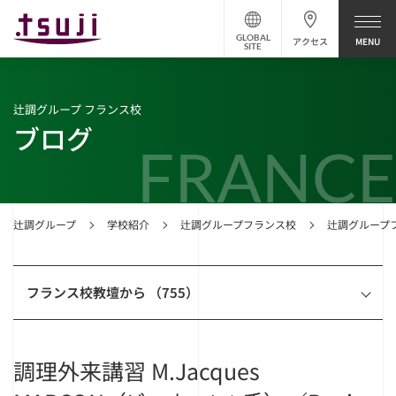
GLOBAL
アクセス
SITE
辻調グループ フランス校
ブログ
FRANCE
辻調グループ
学校紹介
辻調グループフランス校
辻調グループ
フランス校教壇から （755）
調理外来講習 M.Jacques