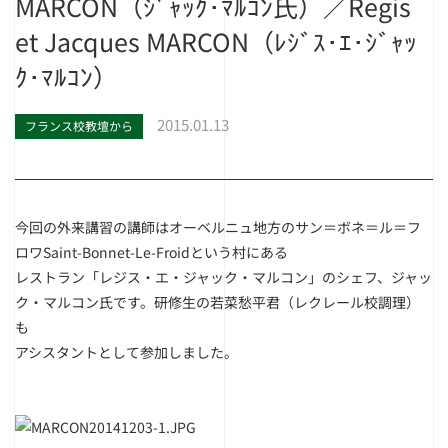
MARCON（ｼﾞｬｯｸ･ﾏﾙｺﾝ氏）／Regis
et Jacques MARCON（ﾚｼﾞｽ･ｴ･ｼﾞｬｯ
ｸ･ﾏﾙｺﾝ）
2015.01.13
フランス校教壇から
今回の外来講習の講師はオーベルニュ地方のサン＝ボネ＝ル＝フ
ロワSaint-Bonnet-Le-Froidという村にある
レストラン「レジス・エ・ジャック・マルコン」のシェフ、ジャッ
ク・マルコン氏です。研修生の若菜愁平君（レクレール校調理）
も
アシスタントとして参加しました。