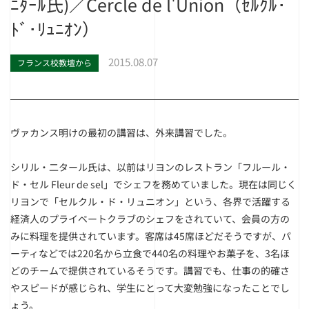
ﾆﾀｰﾙ氏)／Cercle de l'Union（ｾﾙｸﾙ･
ﾄﾞ･ﾘｭﾆｵﾝ）
2015.08.07
フランス校教壇から
ヴァカンス明けの最初の講習は、外来講習でした。
シリル・二タール氏は、以前はリヨンのレストラン「フルール・
ド・セル Fleur de sel」でシェフを務めていました。現在は同じく
リヨンで「セルクル・ド・リュニオン」という、各界で活躍する
経済人のプライベートクラブのシェフをされていて、会員の方の
みに料理を提供されています。客席は45席ほどだそうですが、パ
ーティなどでは220名から立食で440名の料理やお菓子を、3名ほ
どのチームで提供されているそうです。講習でも、仕事の的確さ
やスピードが感じられ、学生にとって大変勉強になったことでし
ょう。