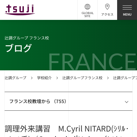
GLOBAL
アクセス
SITE
辻調グループ フランス校
ブログ
FRANCE
辻調グループ
学校紹介
辻調グループフランス校
辻調グループ
フランス校教壇から （755）
調理外来講習 M.Cyril NITARD(ｼﾘﾙ･