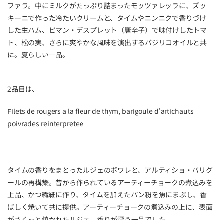
ファラ。中にミルクがたっぷり詰まったモッツァレッラに、ズッ
キーニで作った冷たいクリームと、タイムやニンニクで香りづけ
した生ハム、ピマン・デスプレット（唐辛子）で味付けしたトマ
ト、松の実、さらに爽やかな風味を演出するバジリコオイルと共
に。夏らしい一品。
2品目は、
Filets de rougers a la fleur de thym, barigoule d'artichauts
poivrades reinterpretee
タイムの香りをまとったルジェのポワレと、アルティショ・バリグ
ールの再構築。昔から作られているアーティーチョークの煮込みを
上品、かつ繊細に作り、タイムを加えたパン粉を魚にまぶし、香
ばしく焼いて共に提供。アーティーチョークの煮込みの上に、表面
がさくっと焼かれたルジェ、香りが漂う一品でした。