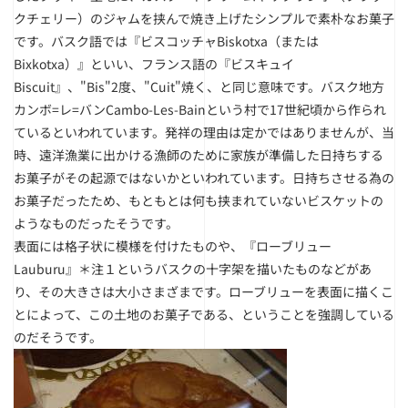
クチェリー）のジャムを挟んで焼き上げたシンプルで素朴なお菓子
です。バスク語では『ビスコッチャBiskotxa（または
Bixkotxa）』といい、フランス語の『ビスキュイ
Biscuit』、"Bis"2度、"Cuit"焼く、と同じ意味です。バスク地方
カンボ=レ=バンCambo-Les-Bainという村で17世紀頃から作られ
ているといわれています。発祥の理由は定かではありませんが、当
時、遠洋漁業に出かける漁師のために家族が準備した日持ちする
お菓子がその起源ではないかといわれています。日持ちさせる為の
お菓子だったため、もともとは何も挟まれていないビスケットの
ようなものだったそうです。
表面には格子状に模様を付けたものや、『ローブリュー
Lauburu』＊注１というバスクの十字架を描いたものなどがあ
り、その大きさは大小さまざまです。ローブリューを表面に描くこ
とによって、この土地のお菓子である、ということを強調している
のだそうです。