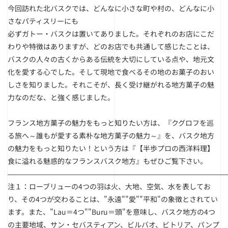
今回訪れた北バスクでは、どんなに小さな町や村の、どんなに小
さなパティスリーにも
必ずガトー・バスクは置いてありました。それぞれのお店にこだ
わりや特徴はありますが、どのお店でも共通して感じたことは、
バスクの人々の古くからある伝統を大切にしている点や、地元文
化を愛する心でした。そして現地で食べるその地のお菓子のおい
しさを知りました。それこそが、長く受け継がれる地方菓子の魅
力なのだな、と強く感じました。
フランス地方菓子の魅力をもっと知りたい方は
、『クグロフを巡
る旅へ～誰もが愛する素朴な地方菓子の魅力～』
を、バスク地方
の魅力をもっと知りたい！という方は『【半歩プロの西洋料理】
食に溢れる魅惑的なフランスバスク地方
』もぜひご覧下さい。
――――――――――――――――――――――――――――――
注１：ローブリューの4つの羽は火、大地、空気、水を表してお
り、その4つが交わることは、"永遠""愛""平和"の象徴とされてい
ます。また、"Lau＝4つ""Buru＝頭"を意味し、バスク地方の4つ
の主要地域、サン・セバスティアン、ビルバオ、ビトリア、パンプ