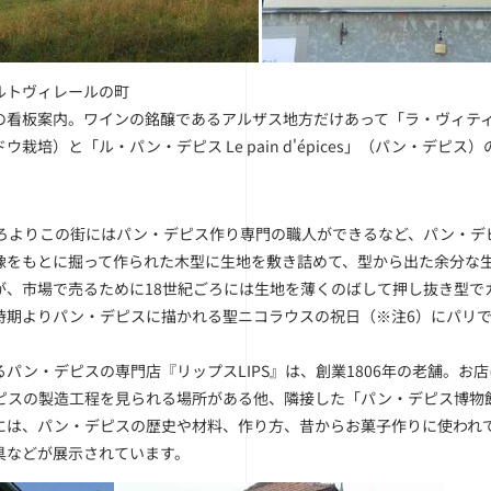
ルトヴィレールの町
看板案内。ワインの銘醸であるアルザス地方だけあって「ラ・ヴィティクルトゥー
培）と「ル・パン・デピス Le pain d'épices」（パン・デピス）
ごろよりこの街にはパン・デピス作り専門の職人ができるなど、パン・デ
像をもとに掘って作られた木型に生地を敷き詰めて、型から出た余分な
が、市場で売るために18世紀ごろには生地を薄くのばして押し抜き型で
時期よりパン・デピスに描かれる聖ニコラウスの祝日（
※注6
）にパリ
るパン・デピスの専門店『リップスLIPS』は、創業1806年の老舗。お
ピスの製造工程を見られる場所がある他、隣接した「パン・デピス博物
には、パン・デピスの歴史や材料、作り方、昔からお菓子作りに使われ
具などが展示されています。