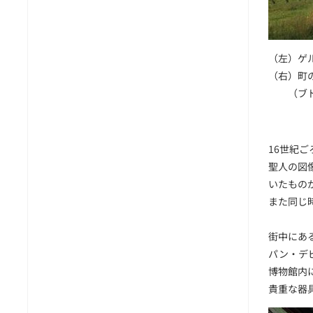
（左）ゲ
（右）町の
（ブドウ栽
16世紀
聖人の図
いたもの
また同じ
街中にあ
パン・デ
博物館内
貴重な器