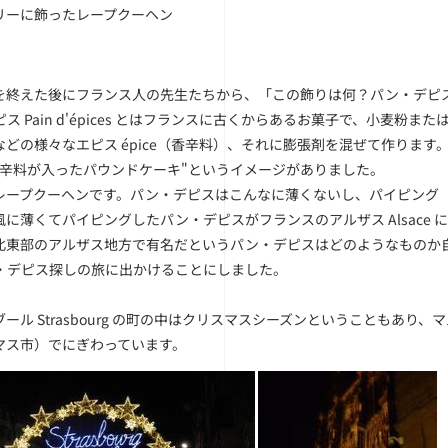
リーに飾ったレープクーヘン
を終えた後にフランス人の先生たちから、「この飾りは何？パン・デピ
ス Pain d'épices とはフランスに古くからあるお菓子で、小麦粉
などの様々なエピス épice（香辛料）、それに膨張剤を混ぜて作りま
香辛料が入ったパウンドケーキ"というイメージがありました。
レープクーヘンです。パン・デピスはこんなに薄くないし、パイピング
に薄くてパイピングしたパン・デピスがフランスのアルザス Alsace にも
北東部のアルザス地方で有名だというパン・デピスはどのようなものか
・デピス探しの旅に出かけることにしました。
ール Strasbourg の町の中はクリスマスシーズンということもあり、マルシェ
マス市）でにぎわっています。