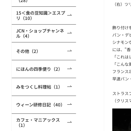
（28）
（右）ツ
15＜食の豆知識＞エスプ
リ（10）
飾り付け
JCN・ショップチャンネ
パン・デピ
ル（4）
シナモン
には、"
その他（2）
「これは
「こんな風
にほんの四季便り（2）
フランス
早速パン
みをつくし料理帖（1）
ストラスブ
（クリス
ウィーン研修日記（40）
カフェ・マニアックス
（1）