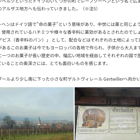
ンベルクといったドイツのいくつかの町でレープクーヘンという名で広
のアルザス地方へも伝わっていきました。（
※注5
）
ーヘンはドイツ語で"命の菓子"という意味があり、中世には薬と同じよ
。使用されているハチミツや様々な香辛料に薬効があるとされたのでし
デピス（香辛料のパン）」 として、配合などはそれぞれの土地によって
があるこのお菓子は今でもヨーロッパの各地で作られ、子供から大人ま
に一つのお菓子が長い歴史の中、幅広い地域を経由してそれぞれの国で
ていることの奥深さには、とても面白いものを感じます。
ールより少し南に下った小さな町ゲルトヴィレール Gertwillerへ向か