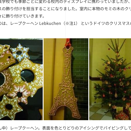
菓学校でも季節ごとに変わる校内のディスプレイに携わっていましたが
スの飾り付けを担当することになりました。室内に本物のモミの木のク
々に飾り付けていきます。
は、レープクーヘン Lebkuchen（
※注1
） というドイツのクリスマス
ん中）レープクーヘン。表面を色とりどりのアイシングでパイピングし