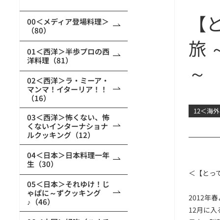
【
00＜メディア登場料理＞
（80）
旅
01＜西洋＞半歩プロの西
洋料理（81）
～
02＜西洋＞ラ・ミーア・
マンマ！イターリア！！
（16）
12＜海
03＜西洋＞怖くない、怖
くないインターナショナ
ルクッキング（12）
04＜日本＞日本料理一年
生（30）
＜【とっ
05＜日本＞それゆけ！じ
ゃぱに～ずクッキング
2012
♪（46）
12月に