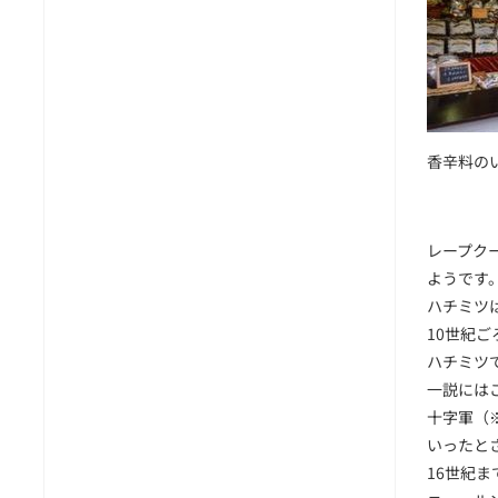
香辛料の
レープク
ようです
ハチミツ
10世紀
ハチミツ
一説には
十字軍（
いったと
16世紀