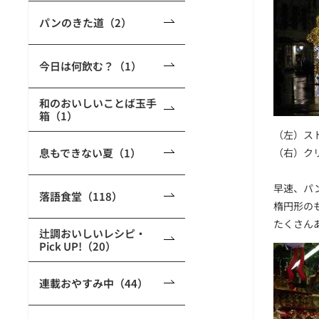
パンのきた道（2）
今日は何飲む？（1）
和のおいしいことば玉手
箱（1）
（左）ス
息もできない夏（1）
（右）ク
早速、パ
落語食堂（118）
楕円形の
たくさん
辻調おいしいレシピ・
Pick UP!（20）
連載おやすみ中（44）