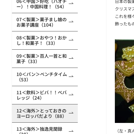
06＜中国＞好吃（ハオチ
日本の製
ー）！中国料理！（54）
クリスマ
これを様
07＜製菓＞菓子まし娘の
飾ったもの
お菓子講座（104）
08＜製菓＞おやつ！おか
し！和菓子！（33）
09＜製菓＞百人一首と和
菓子（33）
10＜パン＞ベンチタイム
（53）
11＜飲料＞ビバ！！ベバ
レッジ（24）
12＜海外＞とっておきの
ヨーロッパだより（88）
13＜海外＞独逸見聞録
（左・真