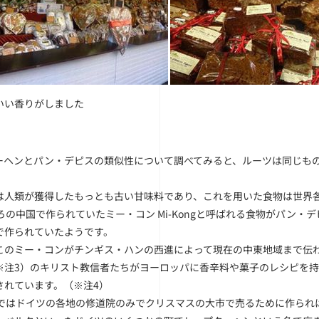
いい香りがしました
ーヘンとパン・デピスの類似性について調べてみると、ルーツは同じも
。
は人類が獲得したもっとも古い甘味料であり、これを用いた食物は世界
ごろの中国で作られていたミー・コン Mi-Kongと呼ばれる食物がパン
で作られていたようです。
このミー・コンがチンギス・ハンの西進によって現在の中東地域まで伝
※注3
）のキリスト教信者たちがヨーロッパに香辛料や菓子のレシピを持
されています。（
※注4
）
まではドイツの各地の修道院のみでクリスマスの大市で売るために作られ