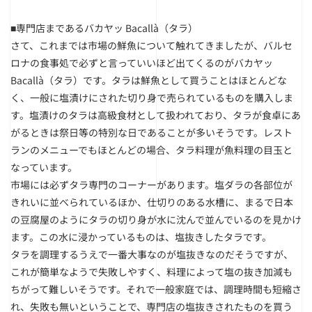
■専門店まであるバカヤッ Bacallà（タラ）
さて、これまでは市場の鮮魚について触れてきましたが、バルセ
ロナの食事処で必ずと言っていいほど出てくるのがバカヤッ
Bacallà（タラ）です。タラは鮮魚として買うことはほとんどな
く、一般に塩漬けにされた切り身で売られているものを購入しま
す。塩漬けのタラは高級食材として扱われており、タラが食卓にあ
がるときは祭日等の特別な日であることが多いそうです。レスト
ランのメニューでもほとんどの場合、タラ料理が魚料理の目玉と
なっています。
市場には必ずタラ専門のコーナーがあります。塩ダラの各部位が
きれいに並べられているほか、仕切りのある水槽に、まるで日本
の豆腐屋のようにタラの切り身が水に沈んで並んでいるのを見かけ
ます。この水に浸かっているものは、塩抜きしたタラです。
タラを調理するうえで一番大事なのが塩抜きなのだそうですが、
これが簡単なようで失敗しやすく、料理によって塩の抜き加減も
ちがって難しいそうです。それで一般家庭では、調理時間も短縮さ
れ、失敗も無いということで、専門店の塩抜きされたものを買う