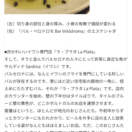
（左）切り身の部位と身の厚み、小骨の有無で値段が変わる
（右）『バル・ベロドロモ Bar Velódromo』のエスケシャダ
■渋かわいいイワシ専門店『ラ・プラタ La Plata』
そして、タラと並んでバルセロナの人々にとって非常に身近な魚が
サルディナ Sardina（イワシ）です。
バルセロナには、なんとイワシのフライを専門にしている珍しい
バルが存在するのです。港にほど近い住宅街の路地の一角に、控
えめにたたずむバル、それが『ラ・プラタ La Plata』です。店内
のカウンターを始め、壁の下半分はタイルばりで、タイルのブル
ーと壁の黄色が、どこかポルトガルのお店を連想させます。
客層はというと、ほとんどが地元のおじさんたち。午前中からず
っとカウンターにもたれかかり、ビールを片手に店の主人と談笑
している姿がなんともほほえましいお店。ただ、このおじさんた