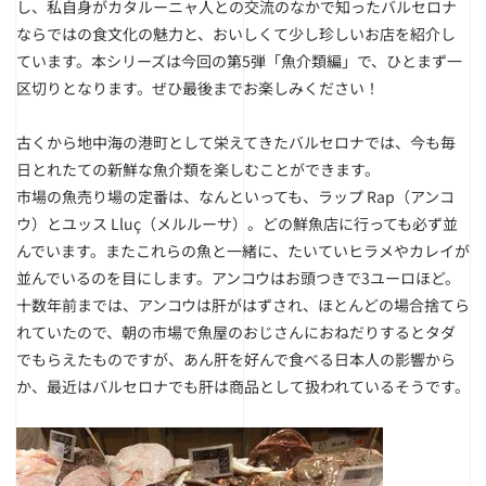
し、私自身がカタルーニャ人との交流のなかで知ったバルセロナ
ならではの食文化の魅力と、おいしくて少し珍しいお店を紹介し
ています。本シリーズは今回の第5弾「魚介類編」で、ひとまず一
区切りとなります。ぜひ最後までお楽しみください！
古くから地中海の港町として栄えてきたバルセロナでは、今も毎
日とれたての新鮮な魚介類を楽しむことができます。
市場の魚売り場の定番は、なんといっても、ラップ Rap（アンコ
ウ）とユッス Lluç（メルルーサ）。どの鮮魚店に行っても必ず並
んでいます。またこれらの魚と一緒に、たいていヒラメやカレイが
並んでいるのを目にします。アンコウはお頭つきで3ユーロほど。
十数年前までは、アンコウは肝がはずされ、ほとんどの場合捨てら
れていたので、朝の市場で魚屋のおじさんにおねだりするとタダ
でもらえたものですが、あん肝を好んで食べる日本人の影響から
か、最近はバルセロナでも肝は商品として扱われているそうです。