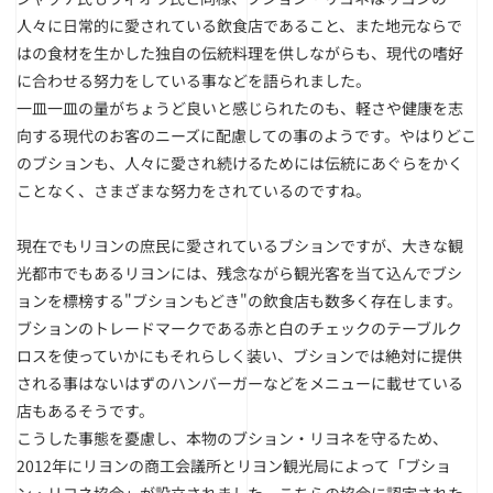
人々に日常的に愛されている飲食店であること、また地元ならで
はの食材を生かした独自の伝統料理を供しながらも、現代の嗜好
に合わせる努力をしている事などを語られました。
一皿一皿の量がちょうど良いと感じられたのも、軽さや健康を志
向する現代のお客のニーズに配慮しての事のようです。やはりどこ
のブションも、人々に愛され続けるためには伝統にあぐらをかく
ことなく、さまざまな努力をされているのですね。
現在でもリヨンの庶民に愛されているブションですが、大きな観
光都市でもあるリヨンには、残念ながら観光客を当て込んでブシ
ョンを標榜する"ブションもどき"の飲食店も数多く存在します。
ブションのトレードマークである赤と白のチェックのテーブルク
ロスを使っていかにもそれらしく装い、ブションでは絶対に提供
される事はないはずのハンバーガーなどをメニューに載せている
店もあるそうです。
こうした事態を憂慮し、本物のブション・リヨネを守るため、
2012年にリヨンの商工会議所とリヨン観光局によって「ブショ