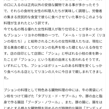
の口に入るのは正肉以外の安価な臓物である事が多かったそう
で、それらの食材を女性の料理人たちが美味しく調理し、労働者
の集まる庶民的な食堂で彼らに食べさせていた事からこのような
料理が生まれたという訳です。
今でも名の残る優れた女性料理人が取り仕切ることが多かったの
もブション・リヨネの特徴の一つで、「メール・リヨネーズ（リヨ
ンの母たち）」と総称されるこれらの女性料理人たちは、現在に
至る美食の都としてのリヨンの名声を培った礎ともいえる存在で
す。店の目印として店頭に「ブシュ」と呼ばれる小枝の束を飾っ
たことが「ブション」という名前の由来とも言われるそうです。
いずれにしても、ブションはボリュームのある料理を安くしっか
り食べられる店としてリヨンの人々に今日まで親しまれてきまし
た。
ブションの料理として特色ある臓物料理の中には、牛の胃袋にパ
ン粉をつけて揚げた「タブリエ・ド・サプール」や、豚の血と脂
身で作る腸詰「ブーダン・ノワール」、また、豚の腸に、腸をは
じめとする様々な臓物類を詰めるのが特徴的な腸詰「アンデュイ