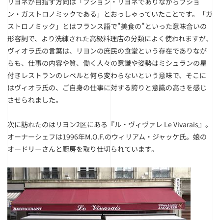
リヨネが目指す方向は「ブション・リヨネでありながらブショ
ン・ガストロノミックである」とおっしゃっていたことです。「ガ
ストロノミック」とはフランス語で"美食の"といった意味合いの
形容詞で、より洗練された高級料理店の分類によく使われますが、
ヴィオラ氏の言葉は、リヨンの庶民の食堂という存在でありなが
らも、仕事の内容や質、働く人々の意識や姿勢はミシュランの星
付きレストランのレベルと何ら変わらないという意味で、そこに
はヴィオラ氏の、ご自身の仕事に対する誇りと意識の高さを感じ
させられました。
次に訪れたのはリヨン2区にある『ル・ヴィヴァレ Le Vivarais』。
オーナーシェフは1996年M.O.F.のウィリアム・ジャッケ氏。娘の
オードリーさんと厨房を取り仕切られています。