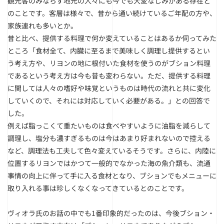
観光客のみならず地元の人々にも今でも大変なじみがある存在と
のことです。客層は様々で、昔から通い続けているご年配の方や、
家族連れも多いとか。
昔と比べ、提供する料理で何か変えていることはあるか伺ってみた
ところ「食材全て、内臓に至るまで美味しく調理し提供するとい
う考え方や、リヨンの地に根付いた食材を使うのがブション料理
であるという考え方は今も昔も変わらない。ただ、提供する料理
に関しては人々の嗜好や味覚というものは時代の流れと共に変化
していくので、それには対応していく必要がある。」との回答で
した。
例えば脂っこくて重たいものは食べやすいように油脂を減らして
調理し、塩分も濃すぎるものは今はあまり好まれないので控える
など、調理法も工夫して色々変えているそうです。さらに、内陸に
位置するリヨンではかつて一般的でなかった海の魚介類も、流通
事情の向上に伴って手に入る食材となり、ブションでもメニューに
取り入れる事は珍しくなくなってきているとのことです。
ヴィオラ氏のお話の中でも1番印象的だったのは、今後ブション・