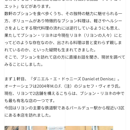
エット」などがあります。
数軒のブションを食べ歩くうち、その独特の魅力に魅せられる一
方、ボリュームがあり特徴的なブション料理は、軽さやヘルシー
さをよしとする現代料理の流れには逆行しているようにも思え、
果たしてブション・リヨネは今現在リヨネ（リヨンの人々）にと
ってどのような存在なのか、出される料理は昔と変わらず親しま
れているのか、といった疑問も生まれてきました。
そこで、ブションを訪れて店の方に直接お話を聞き、現状を調べて
みることにしました。
まず１軒目、『ダニエル・エ・ドゥニーズ Daniel et Denise』。
オーナーシェフは2004年M.O.F.（注）のジョセフ・ヴィオラ氏。
現在、リヨンで2店舗を構えるこちらは、ブション・リヨネの中で
も最も有名な店の一つです。
今回はリヨンの主要な鉄道駅であるパールデュー駅から程近い3区
にある本店を訪れました。