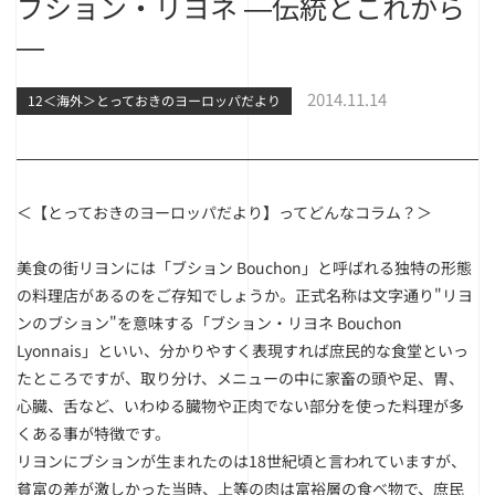
ブション・リヨネ ―伝統とこれから
―
2014.11.14
12＜海外＞とっておきのヨーロッパだより
＜【とっておきのヨーロッパだより】ってどんなコラム？＞
美食の街リヨンには「ブション Bouchon」と呼ばれる独特の形態
の料理店があるのをご存知でしょうか。正式名称は文字通り"リヨ
ンのブション"を意味する「ブション・リヨネ Bouchon
Lyonnais」といい、分かりやすく表現すれば庶民的な食堂といっ
たところですが、取り分け、メニューの中に家畜の頭や足、胃、
心臓、舌など、いわゆる臓物や正肉でない部分を使った料理が多
くある事が特徴です。
リヨンにブションが生まれたのは18世紀頃と言われていますが、
貧富の差が激しかった当時、上等の肉は富裕層の食べ物で、庶民