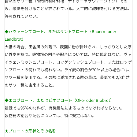
ウ
自然のサワー種（Natursauerteig：ナトゥーァザ
アータイク）での
み、酸味を付けることが許されている。人工的に酸味を付ける方法は、
許可されていない。
◆
バウァーンブロート、またはラントブロート（Bauern- oder
Landbrot）
大抵の場合、田舎風の外観で、表面に粉が掛けられ、しっかりとした厚
い外皮を持つ。穀物粉の割合や配合については、特に規定はない。ヴァ
イツェンミッシュブロート、ロッゲンミッシュブロート、またはロッゲ
ンブロートの何れでも構わない。ライ麦の割合が20％以上の場合には、
サワー種を使用する。その際に添加される酸の量は、最低でも2/3自然
のサワー種に由来すること。
◆
エコブロート、またはビオブロート（Öko- oder Biobrot）
最低でも95％の材料が、有機農法によるものでなければならない。
穀物粉の割合や配合については、特に規定はない。
★ブロートの形状とその名称