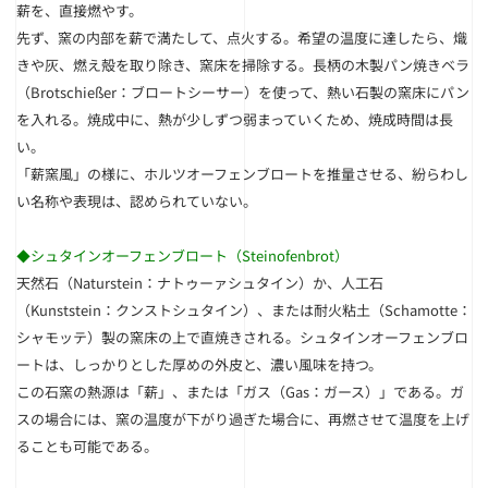
薪を、直接燃やす。
先ず、窯の内部を薪で満たして、点火する。希望の温度に達したら、熾
きや灰、燃え殻を取り除き、窯床を掃除する。長柄の木製パン焼きベラ
（Brotschießer：ブロートシーサー）を使って、熱い石製の窯床にパン
を入れる。焼成中に、熱が少しずつ弱まっていくため、焼成時間は長
い。
「薪窯風」の様に、ホルツオーフェンブロートを推量させる、紛らわし
い名称や表現は、認められていない。
◆シュタインオーフェンブロート（Steinofenbrot）
天然石（Naturstein：ナトゥーァシュタイン）か、人工石
（Kunststein：クンストシュタイン）、または耐火粘土（Schamotte：
シャモッテ）製の窯床の上で直焼きされる。シュタインオーフェンブロ
ートは、しっかりとした厚めの外皮と、濃い風味を持つ。
この石窯の熱源は「薪」、または「ガス（Gas：ガース）」である。ガ
スの場合には、窯の温度が下がり過ぎた場合に、再燃させて温度を上げ
ることも可能である。