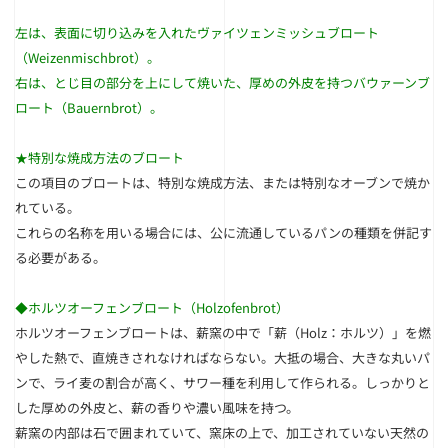
左は、表面に切り込みを入れたヴァイツェンミッシュブロート
（Weizenmischbrot）。
右は、とじ目の部分を上にして焼いた、厚めの外皮を持つバウァーンブ
ロート（Bauernbrot）。
★特別な焼成方法のブロート
この項目のブロートは、特別な焼成方法、または特別なオーブンで焼か
れている。
これらの名称を用いる場合には、公に流通しているパンの種類を併記す
る必要がある。
◆ホルツオーフェンブロート（Holzofenbrot）
ホルツオーフェンブロートは、薪窯の中で「薪（Holz：ホルツ）」を燃
やした熱で、直焼きされなければならない。大抵の場合、大きな丸いパ
ンで、ライ麦の割合が高く、サワー種を利用して作られる。しっかりと
した厚めの外皮と、薪の香りや濃い風味を持つ。
薪窯の内部は石で囲まれていて、窯床の上で、加工されていない天然の