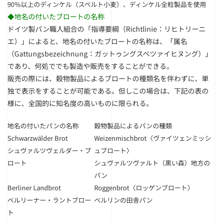
90％以上のディンケル（スペルト小麦）、ディンケル全粒製品を使用
◆地名の付いたブロートの名称
ドイツ製パン職人組合の「指導要綱（Richtlinie：リヒトリーニ
エ）」によると、地名の付いたブロートの名称は、「属名
（Gattungsbezeichnung：ガットゥングスベツァイヒヌング）」
であり、何処ででも製造や販売をすることができる。
販売の際には、穀物製品によるブロートの種類名を伴わずに、単
独で表示をすることが可能である。但しこの場合は、下記の表の
様に、全国的に知名度の高いものに限られる。
地名の付いたパンの名称
穀物製品によるパンの種類
Schwarzwälder Brot
Weizenmischbrot〈ヴァイツェンミッシ
シュヴァルツヴェルダー・ブ
ュブロート〉
ロート
シュヴァルツヴァルト（黒い森）地方の
パン
Berliner Landbrot
Roggenbrot〈ロッゲンブロート〉
ベルリーナー・ラントブロー
ベルリンの田舎パン
ト