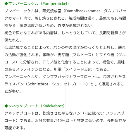
◆プンパーニッケル（Pumpernickel）
プンパーニッケルは、蒸気焼成室（Dampfbackkammer：ダムプフバッ
クカマー）内で、蒸し焼きにされる。焼成時間は長く、最低でも16時間
掛かる。焼成温度が低いため、外皮が形成されない。
褐色で仄かな甘みがある内層は、しっとりとしていて、長期間新鮮さが
保たれる。
低温焼成することによって、パンの中の温度がゆっくりと上昇し、酵素
の活動が強化される。澱粉が、麦芽糖（マルトース）とブドウ糖（グル
コース）に分解され、アミノ酸と化合することによって、褐色で、風味
のあるメラノイジンになる。所謂「メイラード反応」である。
プンパーニッケルや、ダンプフバックカマーブロートは、包装されたス
ライスパン（Schnittbrot：シュニットブロート）として販売されるこ
とが多い。
◆クネッケブロート（Knäckebrot）
クネッケブロートは、乾燥させた平らなパン（Flachbrot：フラッハブ
ロート）である。水分含有量が10％以下と非常に低いので、長期保存が
可能である。