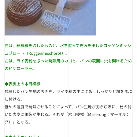
左は、粉模様を残したものと、水を塗って光沢を出したロッゲンミッシ
ュブロート（Roggenmischbrot）。
右
は、ライ麦粉を振った発酵用のカゴと、パンの表面に穴を開けるため
のピケローラー。
◆表皮上の
木目模様
成形したパン生地の表面を、ライ麦粉の中に沈め、しっかりと粉をまぶ
し付ける。
低めの湿度で発酵させることによって、パン生地が膨らむ際に、粉の付
いた表皮に亀裂が生じる。それが「木目模様（Maserung：マーザルン
グ）」となる。