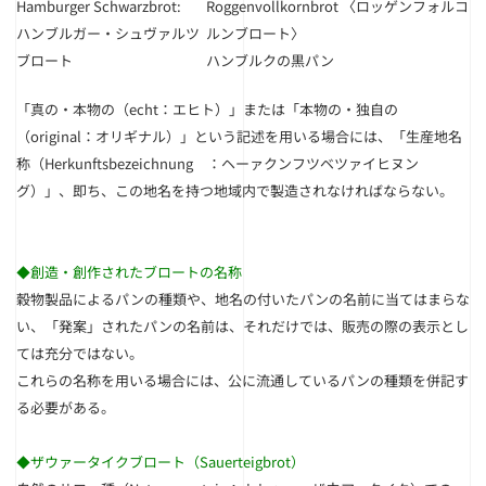
Hamburger
Schwarzbrot:
Roggenvollkornbrot 〈ロッゲンフォルコ
ハンブルガー・シュヴァルツ
ルンブロート〉
ブロート
ハンブルクの黒パン
「真の・本物の（echt：エヒト）」または「本物の・独自の
（original：オリギナル）」という記述を用いる場合には、「生産地名
称（Herkunftsbezeichnung ：ヘーァクンフツベツァイヒヌン
グ）」、即ち、この地名を持つ地域内で製造されなければならない。
◆
創造・創作されたブロートの名称
穀物製品によるパンの種類や、地名の付いたパンの名前に当てはまらな
い、「発案」されたパンの名前は、それだけでは、販売の際の表示とし
ては充分ではない。
これらの名称を用いる場合には、公に流通しているパンの種類を併記す
る必要がある。
◆
ザウァータイクブロート（Sauerteigbrot）