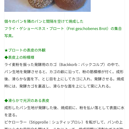
個々のパンを隣のパンと間隔を空けて焼成した
フライ・ゲショーベネス・ブロート（Frei geschobenes Brot）の集合
写真。
★ブロートの表皮の外観
◆表皮上の粉模様
ライ麦粉を振った発酵用のカゴ（Backkorb：バックコルプ）の中で、
パン生地を発酵させると、カゴの畝に沿って、粉の筋模様が付く。成形
後、滑らかな面を下、とじ目を上にしてカゴに入れ、発酵させる。焼成
時には、発酵カゴを裏返し、滑らかな面を上にして窯に入れる。
◆
滑らかで光沢のある表皮
成形したパン生地が発酵した後、焼成前に、粉を払い落として表面に水
を塗る。
ピケローラー（Stipprolle：シュティップロレ）を転がして、パンの上