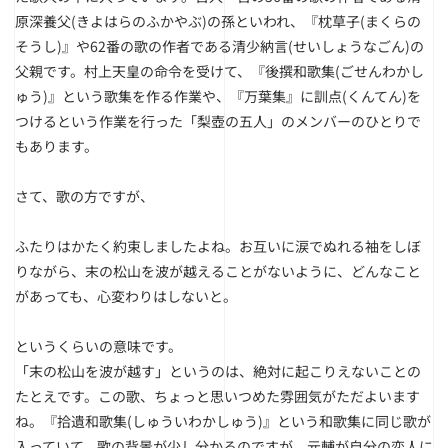
原深養父(きよはらのふかやぶ)の孫といわれ、『枕草子(まくらの
そうし)』や62番の歌の作者である清少納言(せいしょうなごん)の
父親です。村上天皇の命令を受けて、『後撰和歌集(ごせんわかし
ゅう)』という歌集を作る作業や、『万葉集』に訓点(くんてん)を
つけるという作業を行った「梨壺の五人」のメンバーのひとりで
もあります。
さて、歌の方ですが、
ふたりはかたく約束しましたよね。お互いに涙でぬれる袖をしぼ
りながら、末の松山を波が越えることがないように、どんなこと
があっても、心変わりはしないと。
というくらいの意味です。
「末の松山を波が越す」というのは、絶対に起こりえないことの
たとえです。この歌、ちょっと思いつめた雰囲気がただよいます
ね。『拾遺和歌集(しゅういわかしゅう)』という和歌集に同じ歌が
入っていて、歌の背景が少し分かるのですが、元輔が自分の恋人に