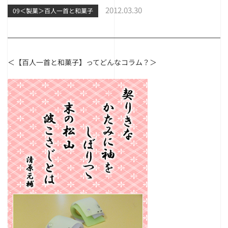
2012.03.30
09＜製菓＞百人一首と和菓子
＜【百人一首と和菓子】ってどんなコラム？＞