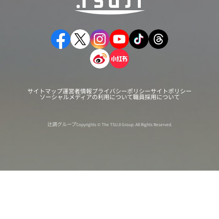
サイトマップ
運営者情報
プライバシーポリシー
サイトポリシー
ソーシャルメディアの利用について
職員採用について
辻調グループ
Copyrights © The TSUJI Group. All Rights Reserved.
オンライン
オープン
出張相談会
PAGE
資料請求
イベント
キャンパス
TOP
バスツアー