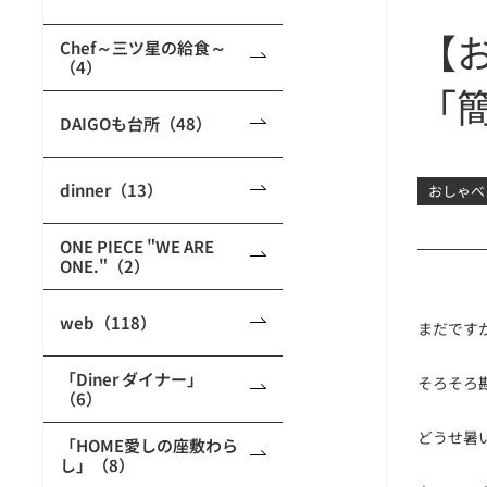
【
Chef～三ツ星の給食～
（4）
「
DAIGOも台所（48）
dinner（13）
おしゃべ
ONE PIECE "WE ARE
ONE."（2）
web（118）
まだです
「Diner ダイナー」
そろそろ
（6）
どうせ暑
「HOME愛しの座敷わら
し」（8）