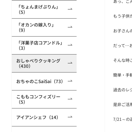
あっ、こん
「ちょんまげぷりん」
（5）
もう子供
「オカンの嫁入り」
（9）
お子さん
「洋菓子店コアンドル」
だって…
（3）
そんな時
おしゃべりクッキング
（430）
簡単・手
おちゃのこSaiSai（73）
過去のレ
こももコンフィズリー
（5）
是非ご活
アイアンシェフ（14）
7/21