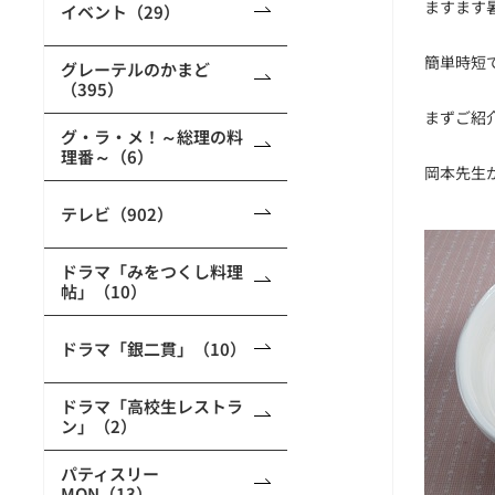
ますます
イベント（29）
簡単時短
グレーテルのかまど
（395）
まずご紹
グ・ラ・メ！～総理の料
理番～（6）
岡本先生
テレビ（902）
ドラマ「みをつくし料理
帖」（10）
ドラマ「銀二貫」（10）
ドラマ「高校生レストラ
ン」（2）
パティスリー
MON（13）