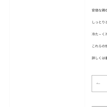
安価な鶏
しっとり
冷た～く
これらの
詳しくは