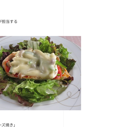
、
が担当する
ーズ焼き」