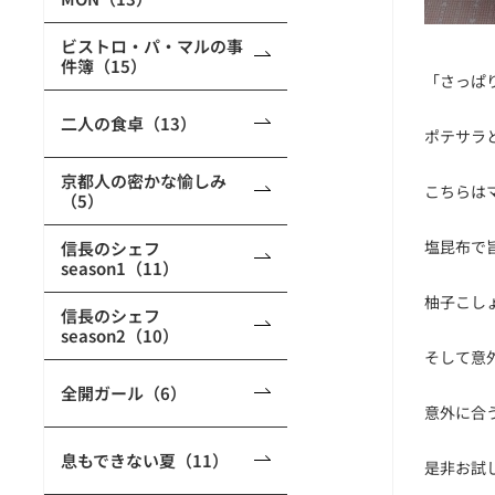
ビストロ・パ・マルの事
件簿（15）
「さっぱ
二人の食卓（13）
ポテサラ
京都人の密かな愉しみ
こちらは
（5）
塩昆布で
信長のシェフ
season1（11）
柚子こし
信長のシェフ
season2（10）
そして意
全開ガール（6）
意外に合
息もできない夏（11）
是非お試