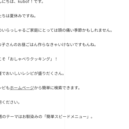
にちは、kuboT！です。
たちは夏休みですね。
のいらっしゃるご家庭にとっては頭の痛い季節かもしれません。
お子さんのお昼ごはん作らなきゃいけないですもんね。
こそ「おしゃべりクッキング」！
軽でおいしいレシピが盛りだくさん。
シピも
ホームページ
から簡単に検索できます。
用ください。
～の週のテーマはお馴染みの「簡単スピードメニュー」。