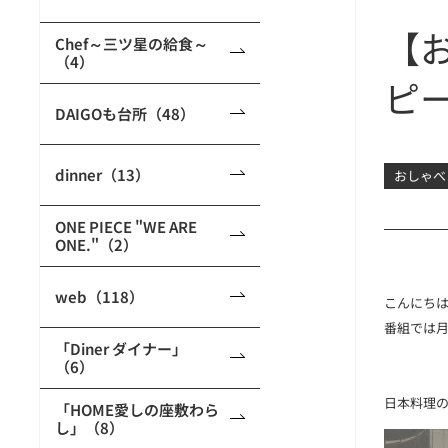
【
Chef～三ツ星の給食～
（4）
ピ
DAIGOも台所（48）
dinner（13）
おしゃべ
ONE PIECE "WE ARE
ONE."（2）
web（118）
こんにち
番組では
「Diner ダイナー」
（6）
日本料理
「HOME愛しの座敷わら
し」（8）