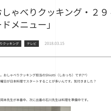
おしゃべりクッキング・２９
ードメニュー」
2018.03.15
りクッキング
テレビ
は。おしゃべりクッキング担当の
Shiotti
（しおっち）です(^^）
月曜日が日本料理でスタートすることが多いんです。気付きました？
の
岡本先生
が本番中、次に出番の
石川先生
は料理を準備中です。