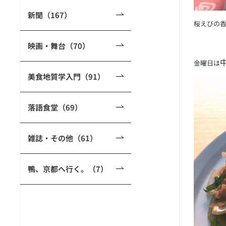
新聞（167）
桜えびの
映画・舞台（70）
金曜日は
美食地質学入門（91）
落語食堂（69）
雑誌・その他（61）
鴨、京都へ行く。（7）