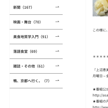
新聞（167）
映画・舞台（70）
この様に
美食地質学入門（91）
落語食堂（69）
＊＊＊＊
雑誌・その他（61）
『上沼恵
月曜日～金
鴨、京都へ行く。（7）
★番組公
http://
★番組の
http://