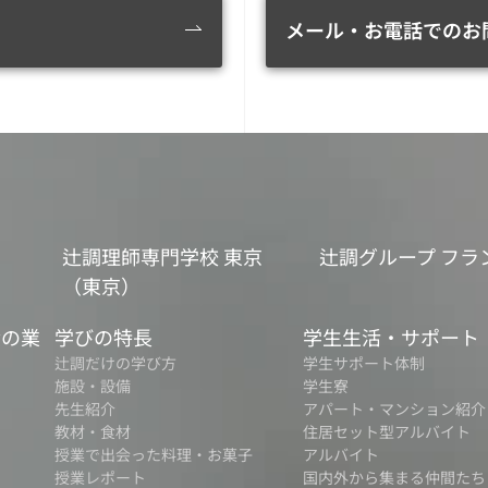
メール・お電話でのお
辻調理師専門学校 東京
辻調グループ フラ
（東京）
食の業
学びの特長
学生生活・サポート
辻調だけの学び方
学生サポート体制
施設・設備
学生寮
先生紹介
アパート・マンション紹介
教材・食材
住居セット型アルバイト
授業で出会った料理・お菓子
アルバイト
授業レポート
国内外から集まる仲間たち