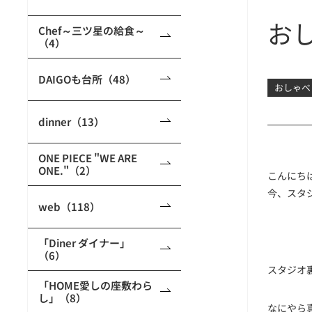
お
Chef～三ツ星の給食～
（4）
DAIGOも台所（48）
おしゃべ
dinner（13）
ONE PIECE "WE ARE
ONE."（2）
こんにち
今、スタ
web（118）
「Diner ダイナー」
（6）
スタジオ
「HOME愛しの座敷わら
し」（8）
なにやら