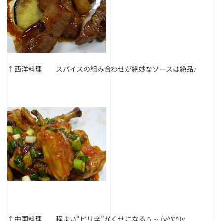
↑西洋料理 スパイスの組み合わせが絶妙なソースは絶品♪
↑中国料理 程よい“ピリ辛”がくせになるぅ～ (v^∇^)v