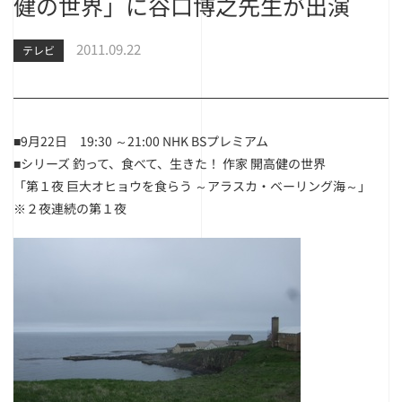
健の世界」に谷口博之先生が出演
2011.09.22
テレビ
■9月22日 19:30 ～21:00 NHK BSプレミアム
■シリーズ 釣って、食べて、生きた！ 作家 開高健の世界
「第１夜 巨大オヒョウを食らう ～アラスカ・ベーリング海～」
※２夜連続の第１夜