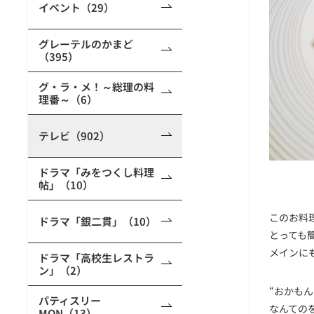
イベント（29）
グレーテルのかまど
（395）
グ・ラ・メ！～総理の料
理番～（6）
テレビ（902）
ドラマ「みをつくし料理
帖」（10）
このお料
ドラマ「銀二貫」（10）
とっても
メインに
ドラマ「高校生レストラ
ン」（2）
“おかも
パティスリー
なんての
MON（13）