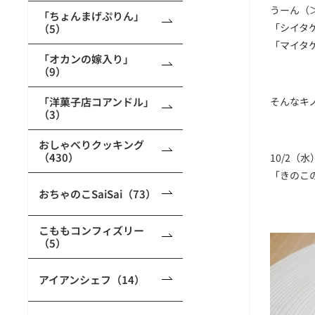
うーん（
「ちょんまげぷりん」
「シイタ
（5）
「マイタ
「オカンの嫁入り」
（9）
「洋菓子店コアンドル」
そんなキ
（3）
おしゃべりクッキング
（430）
10/2（
「きのこ
おちゃのこSaiSai（73）
こももコンフィズリー
（5）
アイアンシェフ（14）