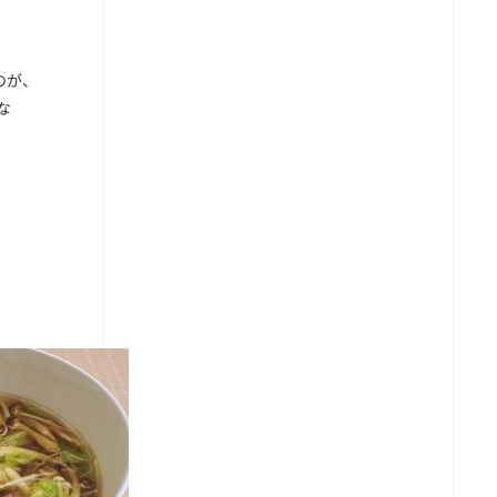
のが、
な