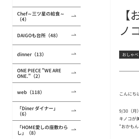
【
Chef～三ツ星の給食～
（4）
ノ
DAIGOも台所（48）
dinner（13）
おしゃべ
ONE PIECE "WE ARE
ONE."（2）
web（118）
こんにち
「Diner ダイナー」
9/30
（6）
キノコが
“おかも
「HOME愛しの座敷わら
し」（8）