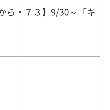
ら・７３】9/30～「キ