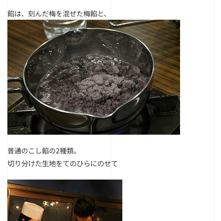
餡は、刻んだ梅を混ぜた梅餡と、
普通のこし餡の2種類。
切り分けた生地をてのひらにのせて