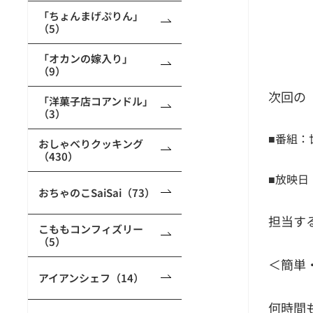
「ちょんまげぷりん」
（5）
「オカンの嫁入り」
（9）
次回の
「洋菓子店コアンドル」
（3）
■番組：
おしゃべりクッキング
（430）
■放映日
おちゃのこSaiSai（73）
担当す
こももコンフィズリー
（5）
＜簡単
アイアンシェフ（14）
何時間