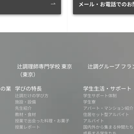
メール・お電話でのお
辻調理師専門学校 東京
辻調グループ フラ
（東京）
食の業
学びの特長
学生生活・サポート
辻調だけの学び方
学生サポート体制
施設・設備
学生寮
先生紹介
アパート・マンション紹介
教材・食材
住居セット型アルバイト
授業で出会った料理・お菓子
アルバイト
授業レポート
国内外から集まる仲間たち
成長する学生たち