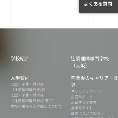
よくある質問
学校紹介
辻調理師専門学校
（大阪）
入学案内
卒業後のキャリア・
入試・学費・奨学金
界
（辻調理師専門学校）
キャリアサポート
入試・学費・奨学金
生涯サポート
（辻調理師専門学校 東京）
活躍する卒業生
本校卒業後の大学編入について
食業界ガイド
職業について知ろう