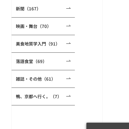
新聞（167）
映画・舞台（70）
美食地質学入門（91）
落語食堂（69）
雑誌・その他（61）
鴨、京都へ行く。（7）