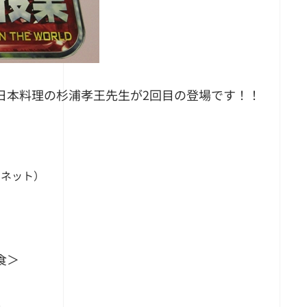
日本料理の杉浦孝王先生が2回目の登場です！！
国ネット）
食＞
！