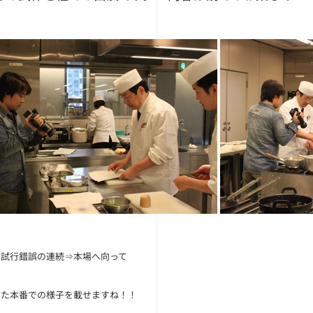
。試行錯誤の連続⇒本場へ向って
また本番での様子を載せますね！！