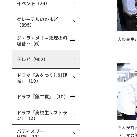
イベント（29）
グレーテルのかまど
（395）
グ・ラ・メ！～総理の料
大泉先生
理番～（6）
テレビ（902）
ドラマ「みをつくし料理
帖」（10）
ドラマ「銀二貫」（10）
ドラマ「高校生レストラ
ン」（2）
それが終
パティスリー
ドラマの
MON（13）