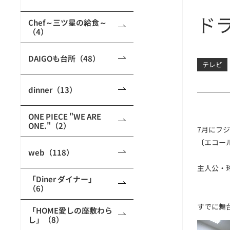
ド
Chef～三ツ星の給食～
（4）
DAIGOも台所（48）
テレビ
dinner（13）
ONE PIECE "WE ARE
ONE."（2）
7月にフ
〔エコー
web（118）
主人公・
「Diner ダイナー」
（6）
すでに舞
「HOME愛しの座敷わら
し」（8）