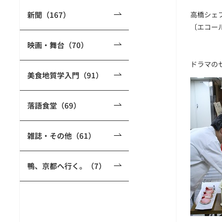
新聞（167）
高橋シェ
〔エコー
映画・舞台（70）
ドラマの
美食地質学入門（91）
落語食堂（69）
雑誌・その他（61）
鴨、京都へ行く。（7）