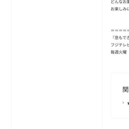
どんなお
お楽しみに
＝＝＝＝
『息もで
フジテレ
毎週火曜
関