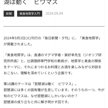
湖は動く ビワマス
2024.09.04
新聞
美食地質学入門
2024年9月3日(火)刊行の『毎日新聞・夕刊』に、「美食地質学」
が掲載されました。
「美食地質学」は、食通のマグマ学者・巽好幸先生（ジオリブ研
究所所長）と、辻調理師専門学校の教員が、地質学と美食の関係
をテーマに、それにまつわるお料理とお酒を楽しみながら対談を
おこない、理解を深めていくという企画です。
第18講のテーマは「琵琶湖は動く ビワマス」。
琵琶湖には多くの固有種が生息しています。そのうちの一つ、今が
旬のビワマスは、なぜ琵琶湖にしかいないのか？
琵琶湖の成り立ちと共に解き明かす回です。