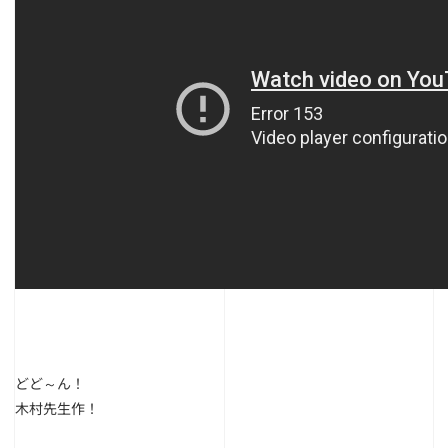
どど～ん！
木村先生作！