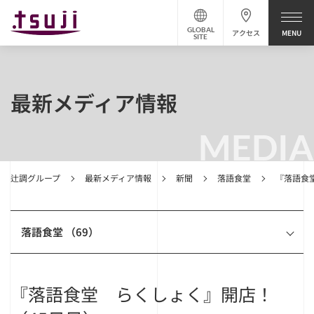
GLOBAL
アクセス
SITE
最新メディア情報
MEDIA
辻調グループ
最新メディア情報
新聞
落語食堂
『落語食
落語食堂 （69）
『落語食堂 らくしょく』開店！