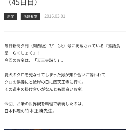
（45日目）
2016.03.01
新聞
落語食堂
毎日新聞夕刊（関西版）3/1（火）号に掲載されている『落語食
堂 らくしょく』！
今回のお噺は、「天王寺詣り」。
愛犬のクロを死なせてしまった男が知り合いに誘われて
クロの供養にと彼岸の日に四天王寺に行く。
その道中の掛け合いがなんとも面白いお噺。
今回、お噺の世界観を料理で表現したのは、
竹本正勝先生
日本料理の
。