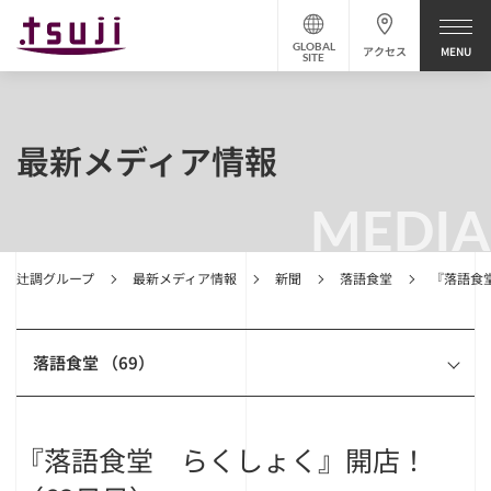
GLOBAL
アクセス
SITE
最新メディア情報
MEDIA
辻調グループ
最新メディア情報
新聞
落語食堂
『落語食
落語食堂 （69）
『落語食堂 らくしょく』開店！