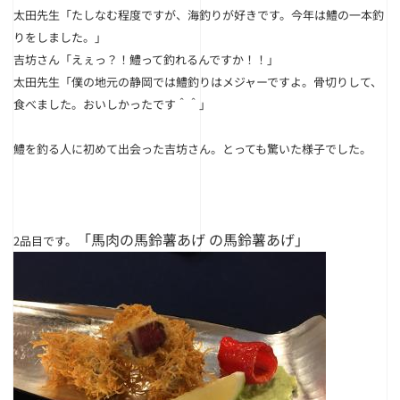
太田先生
「たしなむ程度ですが、海釣りが好きです。今年は鱧の一本釣
りをしました。」
吉坊さん
「
えぇっ？！鱧って釣れるんですか！！」
太田先生
「僕の地元の静岡では鱧釣りはメジャーですよ。骨切りして、
食べました。おいしかったです＾＾」
鱧を釣る人に初めて出会った吉坊さん。とっても驚いた様子でした。
「馬肉の馬鈴薯あげ の馬鈴薯あげ」
2品目です。