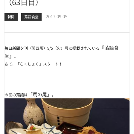
（63日目）
2017.09.05
新聞
落語食堂
『落語食
毎日新聞夕刊（関西版）9/5（火）号に掲載されている
堂』
。
さて、「らくしょく」スタート！
「馬の尾」
今回の落語は
。