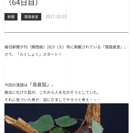
（64日目）
2017.10.03
新聞
落語食堂
毎日新聞夕刊（関西版）10/3（火）号に掲載されている『落語食堂』。
さて、「らくしょく」スタート！
「高倉狐」
今回の落語は
。
美女に化けた狐が、これから人を化かそうとしていた。
それに気づいた男が、逆にだましてやろうと考え・・・