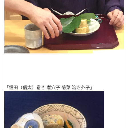
「信田（信太）巻き 煮穴子 菊菜 溶き芥子」