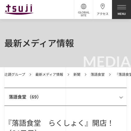
GLOBAL
アクセス
SITE
最新メディア情報
MEDIA
辻調グループ
最新メディア情報
新聞
落語食堂
『落語食
落語食堂 （69）
『落語食堂 らくしょく』開店！