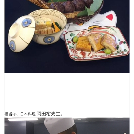
岡田裕
先生
担当は、日本料理
。