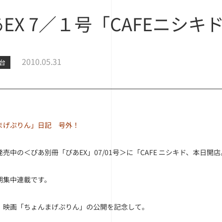
EX 7／１号「CAFEニシ
2010.05.31
台
まげぷりん」日記 号外！
売中の＜ぴあ別冊「ぴあEX」07/01号＞に「CAFE ニシキド、本日開
期集中連載です。
、映画「ちょんまげぷりん」の公開を記念して。