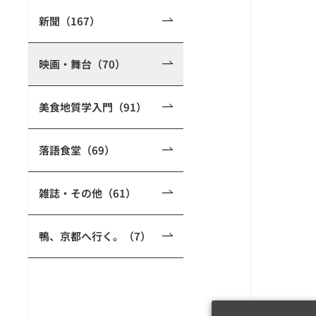
新聞（167）
映画・舞台（70）
美食地質学入門（91）
落語食堂（69）
雑誌・その他（61）
鴨、京都へ行く。（7）