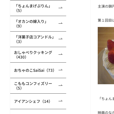
「ちょんまげぷりん」
主演の錦
（5）
第１回目
「オカンの嫁入り」
（9）
「洋菓子店コアンドル」
（3）
おしゃべりクッキング
（430）
おちゃのこSaiSai（73）
こももコンフィズリー
（5）
「ちょん
アイアンシェフ（14）
映画のな