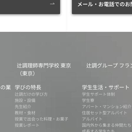
メール・お電話でのお
辻調理師専門学校 東京
辻調グループ フラ
（東京）
食の業
学びの特長
学生生活・サポート
辻調だけの学び方
学生サポート体制
施設・設備
学生寮
先生紹介
アパート・マンション紹介
教材・食材
住居セット型アルバイト
授業で出会った料理・お菓子
アルバイト
授業レポート
国内外から集まる仲間たち
成長する学生たち