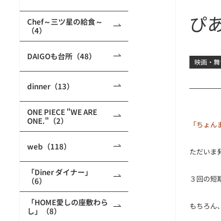
ぴあ
Chef～三ツ星の給食～
（4）
DAIGOも台所（48）
映画・舞
dinner（13）
ONE PIECE "WE ARE
ONE."（2）
「ちょん
web（118）
ただいま発
「Diner ダイナー」
３回の短
（6）
「HOME愛しの座敷わら
もちろん
し」（8）