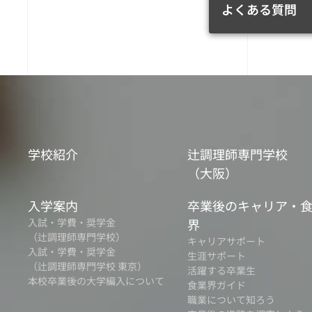
よくある質問
学校紹介
辻調理師専門学校
（大阪）
入学案内
卒業後のキャリア・
入試・学費・奨学金
界
（辻調理師専門学校）
キャリアサポート
入試・学費・奨学金
生涯サポート
（辻調理師専門学校 東京）
活躍する卒業生
本校卒業後の大学編入について
食業界ガイド
職業について知ろう