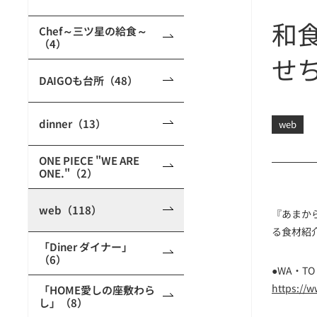
和
Chef～三ツ星の給食～
（4）
せ
DAIGOも台所（48）
dinner（13）
web
ONE PIECE "WE ARE
ONE."（2）
web（118）
『あまか
る食材紹
「Diner ダイナー」
（6）
●WA・TO
https://w
「HOME愛しの座敷わら
し」（8）