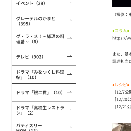
イベント（29）
（撮影：
グレーテルのかまど
（395）
●コラム
グ・ラ・メ！～総理の料
https://
理番～（6）
また、基
テレビ（902）
調理担当
ドラマ「みをつくし料理
帖」（10）
●レシピ●
［12/7公
ドラマ「銀二貫」（10）
［12/20
［12/21
ドラマ「高校生レストラ
ン」（2）
パティスリー
MON（13）