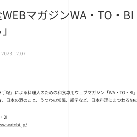
食WEBマガジンWA・TO・
ち」
2023.12.07
ら手帖』による料理人のための和食専用ウェブマガジン「WA・TO・B
介、日本の酒のこと、うつわの知識、雑学など、日本料理にまつわる旬
・BI
ww.watobi.jp/