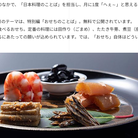
のなかで、「日本料理のことば」を担当し、月に1度「へぇ～」と思え
年1月のテーマは、特別編「おせちのことば」。無料で公開されています。
食べるおせち。定番の料理には田作り（ごまめ）、たたき牛蒡、煮豆（
るにあたっての願いが込められています。では、「おせち」自体はどう