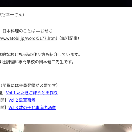
東谷幸一さん）
●
日本料理のことば ―おせち
www.watobi.jp/word/5177.html
（無料記事）
本的なおせち5品の作り方も紹介しています。
は辻調理師専門学校の岡本健二先生です。
（閲覧には会員登録が必要です）
開］
Vol.1 たたきごぼうと田作り
公開］
Vol.2 黒豆蜜煮
公開］
Vol.3 数の子と車海老酒煮