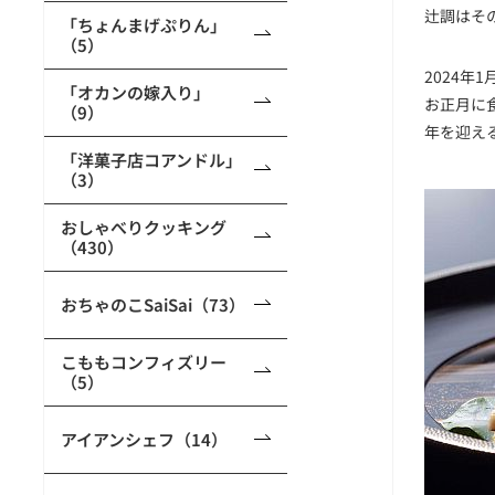
辻調はそ
「ちょんまげぷりん」
（5）
2024
「オカンの嫁入り」
お正月に
（9）
年を迎え
「洋菓子店コアンドル」
（3）
おしゃべりクッキング
（430）
おちゃのこSaiSai（73）
こももコンフィズリー
（5）
アイアンシェフ（14）