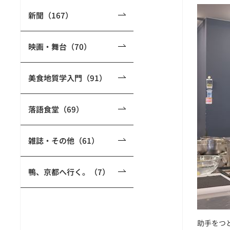
新聞（167）
映画・舞台（70）
美食地質学入門（91）
落語食堂（69）
雑誌・その他（61）
鴨、京都へ行く。（7）
助手をつ