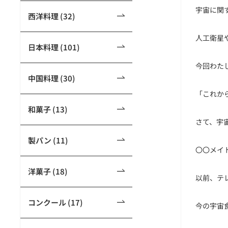
宇宙に関
西洋料理 (32)
人工衛星
日本料理 (101)
今回わた
中国料理 (30)
「これか
和菓子 (13)
さて、宇
製パン (11)
〇〇メイ
洋菓子 (18)
以前、テ
コンクール (17)
今の宇宙