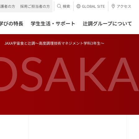
保護者の方
採用ご担当者の方
検索
GLOBAL SITE
アクセス
学びの特長
学生生活・サポート
辻調グループについて
JAXA宇宙食と辻調〜高度調理技術マネジメント学科3年生〜
OSAKA