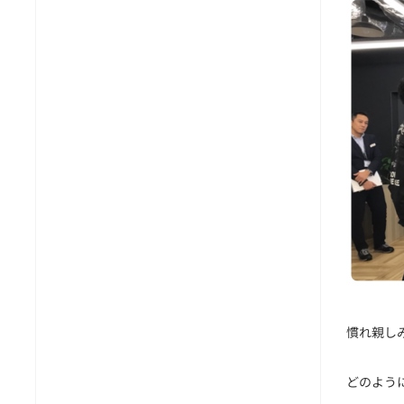
慣れ親し
どのよう