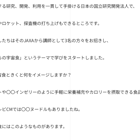
する研究、開発、利用を一貫して手掛ける日本の国立研究開発法人で、
やロケット、探査機の打ち上げもできるところです。
したちはそのJAXAから講師として3名の方々をお招きし、
らの宇宙食」というテーマで学びをスタートしました。
宙食ときくと何をイメージしますか？
トや〇〇インゼリーのように
手軽に栄養補充やカロリーを摂取できる食
レビCMでは〇〇ヌードルもありましたね。
食にはこのようなものがあります。