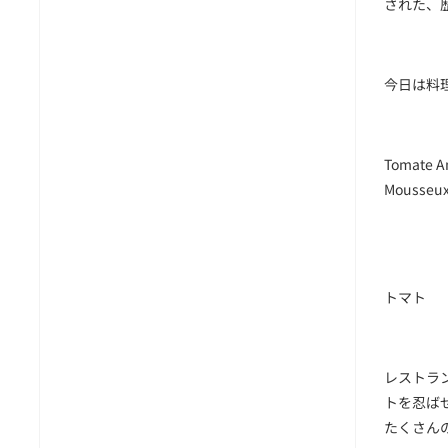
された、
今日は料
Tomate An
Mousseux 
トマト
レストラ
トを忍ば
たくさん