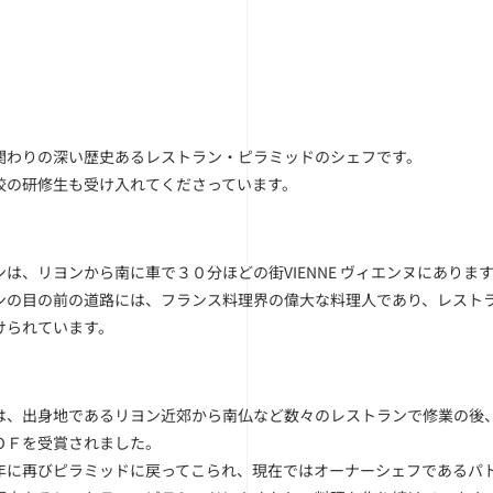
関わりの深い歴史あるレストラン・ピラミッドのシェフです。
校の研修生も受け入れてくださっています。
ンは、リヨンから南に車で３０分ほどの街VIENNE ヴィエンヌにありま
ンの目の前の道路には、フランス料理界の偉大な料理人であり、レスト
けられています。
は、出身地であるリヨン近郊から南仏など数々のレストランで修業の後
ＯＦを受賞されました。
年に再びピラミッドに戻ってこられ、現在ではオーナーシェフであるパ