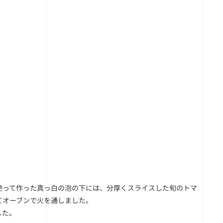
。
使って作った真っ白の泡の下には、分厚くスライスした旬のトマ
てオーブンで火を通しました。
した。