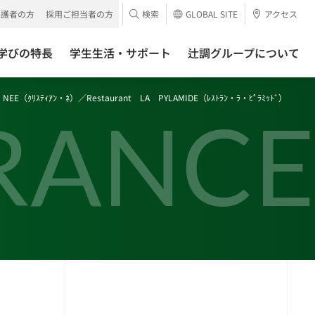
保護者の方
採用ご担当者の方
検索
GLOBAL SITE
アクセス
学びの特長
学生生活・サポート
辻調グループについて
EE（ｸﾘｽﾃｨｱﾝ・ﾈ）／Restaurant LA PYLAMIDE（ﾚｽﾄﾗﾝ・ﾗ・ﾋﾟﾗﾐｯﾄﾞ）
RANCE