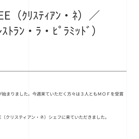
EE（ｸﾘｽﾃｨｱﾝ・ﾈ）／
ﾚｽﾄﾗﾝ・ﾗ・ﾋﾟﾗﾐｯﾄﾞ）
が始まりました。今週来ていただく方々は３人ともＭＯＦを受賞
tian NEE（クリスティアン・ネ）シェフに来ていただきました。