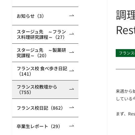
調理
お知らせ（3）
Re
スタージュ先 ～フラン
ス料理研究課程～（27）
スタージュ先 ～製菓研
フランス
究課程～（20）
フランス校 食べ歩き日記
（141）
フランス校教壇から
来週から
（755）
している
フランス校日記（862）
まず、Re
卒業生レポート（29）