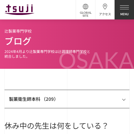
GLOBAL
アクセス
SITE
辻製菓専門学校
ブログ
OSAKA
2024年4月より辻製菓専門学校は辻調理師専門学校と
統合しました。
製菓衛生師本科 （209）
休み中の先生は何をしている？