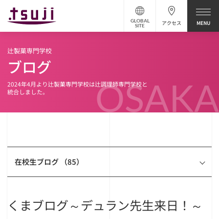
GLOBAL
アクセス
SITE
辻製菓専門学校
ブログ
OSAKA
2024年4月より辻製菓専門学校は辻調理師専門学校と
統合しました。
在校生ブログ （85）
くまブログ～デュラン先生来日！～