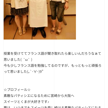
授業を受けててフランス語が聞き取れたら楽しいんだろうなぁて
思
いました( ¯ω¯ )
今も少しフランス語を勉強してるのですが、
もっともっと頑張ろ
って思いました(｡`･∀･)9"
☆プロフィール☆
素敵なパティシエになるために宮崎から大阪へ
スイーツとくまが大好きです♪
夢は、いつまでもスイーツを愛し続ける素敵なパティシエになる