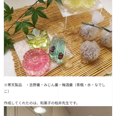
※寒天製品 ・吉野羹・みじん羹・梅酒羹（青楓・水・なでし
こ）
作成してくれたのは、和菓子の柏井先生です。