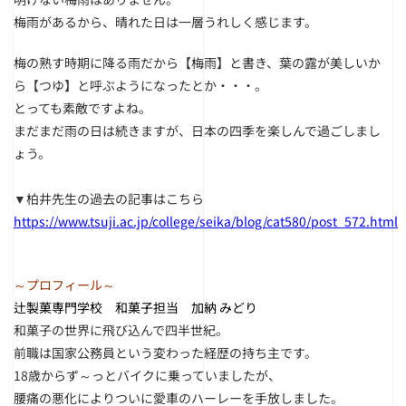
梅雨があるから、晴れた日は一層うれしく感じます。
梅の熟す時期に降る雨だから【梅雨】と書き、葉の露が美しいか
ら【つゆ】と呼ぶようになったとか・・・。
とっても素敵ですよね。
まだまだ雨の日は続きますが、日本の四季を楽しんで過ごしまし
ょう。
▼柏井先生の過去の記事はこちら
https://www.tsuji.ac.jp/college/seika/blog/cat580/post_572.html
～プロフィール～
辻製菓専門学校 和菓子担当 加納 みどり
和菓子の世界に飛び込んで四半世紀。
前職は国家公務員という変わった経歴の持ち主です。
18歳からず～っとバイクに乗っていましたが、
腰痛の悪化によりついに愛車のハーレーを手放しました。