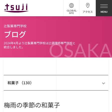
GLOBAL
アクセス
SITE
辻製菓専門学校
ブログ
OSAKA
2024年4月より辻製菓専門学校は辻調理師専門学校と
統合しました。
和菓子 （130）
梅雨の季節の和菓子