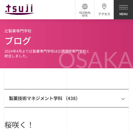
GLOBAL
アクセス
SITE
辻製菓専門学校
ブログ
OSAKA
2024年4月より辻製菓専門学校は辻調理師専門学校と
統合しました。
製菓技術マネジメント学科 （438）
桜咲く！