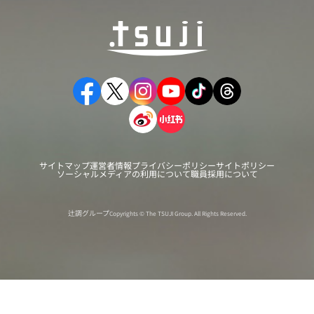
サイトマップ
運営者情報
プライバシーポリシー
サイトポリシー
ソーシャルメディアの利用について
職員採用について
辻調グループ
Copyrights © The TSUJI Group. All Rights Reserved.
オンライン
オープン
出張相談会
PAGE
資料請求
イベント
キャンパス
TOP