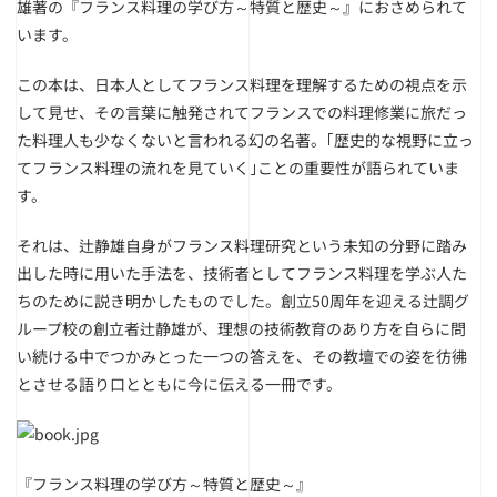
雄著の『フランス料理の学び方～特質と歴史～』におさめられて
います。
この本は、日本人としてフランス料理を理解するための視点を示
して見せ、その言葉に触発されてフランスでの料理修業に旅だっ
た料理人も少なくないと言われる幻の名著。｢歴史的な視野に立っ
てフランス料理の流れを見ていく｣ことの重要性が語られていま
す。
それは、辻静雄自身がフランス料理研究という未知の分野に踏み
出した時に用いた手法を、技術者としてフランス料理を学ぶ人た
ちのために説き明かしたものでした。創立50周年を迎える辻調グ
ループ校の創立者辻静雄が、理想の技術教育のあり方を自らに問
い続ける中でつかみとった一つの答えを、その教壇での姿を彷彿
とさせる語り口とともに今に伝える一冊です。
『フランス料理の学び方～特質と歴史～』