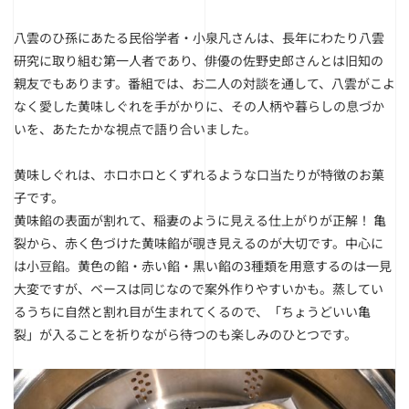
八雲のひ孫にあたる民俗学者・小泉凡さんは、長年にわたり八雲
研究に取り組む第一人者であり、俳優の佐野史郎さんとは旧知の
親友でもあります。番組では、お二人の対談を通して、八雲がこよ
なく愛した黄味しぐれを手がかりに、その人柄や暮らしの息づか
いを、あたたかな視点で語り合いました。
黄味しぐれは、ホロホロとくずれるような口当たりが特徴のお菓
子です。
黄味餡の表面が割れて、稲妻のように見える仕上がりが正解！ 亀
裂から、赤く色づけた黄味餡が覗き見えるのが大切です。中心に
は小豆餡。黄色の餡・赤い餡・黒い餡の3種類を用意するのは一見
大変ですが、ベースは同じなので案外作りやすいかも。蒸してい
るうちに自然と割れ目が生まれてくるので、「ちょうどいい亀
裂」が入ることを祈りながら待つのも楽しみのひとつです。