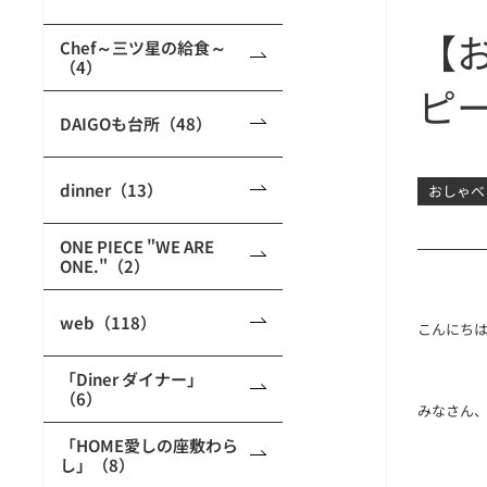
【
Chef～三ツ星の給食～
（4）
ピ
DAIGOも台所（48）
dinner（13）
おしゃべ
ONE PIECE "WE ARE
ONE."（2）
web（118）
こんにち
「Diner ダイナー」
（6）
みなさん
「HOME愛しの座敷わら
し」（8）