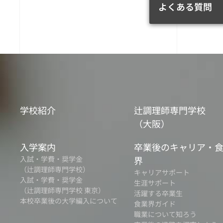
よくある質問
学校紹介
辻調理師専門学校
（大阪）
入学案内
卒業後のキャリア・
入試・学費・奨学金
界
（辻調理師専門学校）
キャリアサポート
入試・学費・奨学金
生涯サポート
（辻調理師専門学校 東京）
活躍する卒業生
本校卒業後の大学編入について
食業界ガイド
職業について知ろう