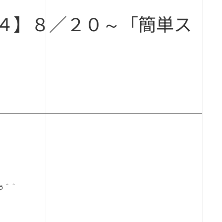
４】８／２０～「簡単ス
う＾＾