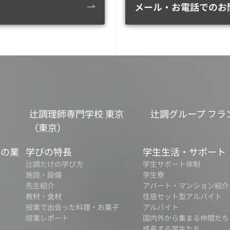
メール・お電話でのお
辻調理師専門学校 東京
辻調グループ フラ
（東京）
食の業
学びの特長
学生生活・サポート
辻調だけの学び方
学生サポート体制
施設・設備
学生寮
先生紹介
アパート・マンション紹介
教材・食材
住居セット型アルバイト
授業で出会った料理・お菓子
アルバイト
授業レポート
国内外から集まる仲間たち
成長する学生たち