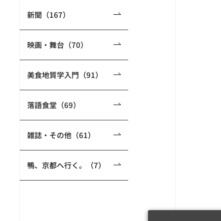
新聞（167）
映画・舞台（70）
美食地質学入門（91）
落語食堂（69）
雑誌・その他（61）
鴨、京都へ行く。（7）