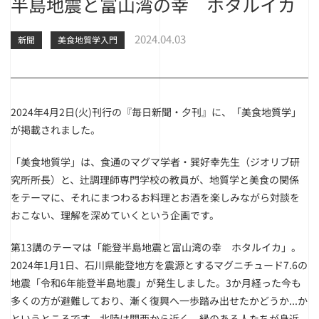
半島地震と富山湾の幸 ホタルイカ
2024.04.03
新聞
美食地質学入門
2024年4月2日(火)刊行の『毎日新聞・夕刊』に、「美食地質学」
が掲載されました。
「美食地質学」は、食通のマグマ学者・巽好幸先生（ジオリブ研
究所所長）と、辻調理師専門学校の教員が、地質学と美食の関係
をテーマに、それにまつわるお料理とお酒を楽しみながら対談を
おこない、理解を深めていくという企画です。
第13講のテーマは「能登半島地震と富山湾の幸 ホタルイカ」。
2024年1月1日、石川県能登地方を震源とするマグニチュード7.6の
地震「令和6年能登半島地震」が発生しました。3か月経った今も
多くの方が避難しており、漸く復興へ一歩踏み出せたかどうか...か
というところです。北陸は関西から近く、縁のある人たちが身近