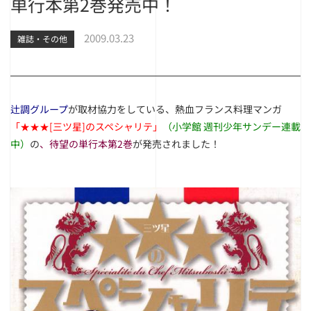
単行本第2巻発売中！
2009.03.23
雑誌・その他
辻調グループ
が取材協力をしている、熱血フランス料理マンガ
「★★★[三ツ星]のスペシャリテ」
（小学館 週刊少年サンデー連載
中）
の
、待望の単行本第2巻
が発売されました！