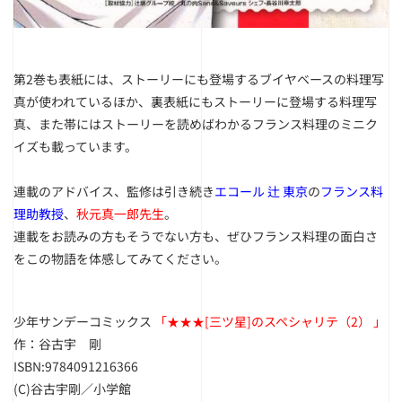
第2巻も表紙には、ストーリーにも登場するブイヤベースの料理写
真が使われているほか、裏表紙にもストーリーに登場する料理写
真、また帯にはストーリーを読めばわかるフランス料理のミニク
イズも載っています。
連載のアドバイス、監修は引き続き
エコール 辻 東京
の
フランス料
理助教授
、
秋元真一郎先生
。
連載をお読みの方もそうでない方も、ぜひフランス料理の面白さ
をこの物語を体感してみてください。
少年サンデーコミックス
「★★★[三ツ星]のスペシャリテ（2） 」
作：谷古宇 剛
ISBN:9784091216366
(C)谷古宇剛／小学館