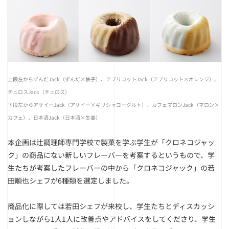
上段左からずんだJack（ずんだ×柚子）、アプリコットJack（アプリコット×オレンジ）、
チュロスJack（チュロス）
下段左からアサイーJack（アサイー×ギリシャヨーグルト）、カフェマロンJack（マロン×
カフェ）、
日本酒Jack（日本酒×生姜）
本企画は辻調理師専門学校で製菓を学ぶ学生が「クロネコジャッ
ク」の商品にない新しいフレーバーを考案するというもので、学
生たちが考案したフレーバーの中から「クロネコジャック」の若
田順也シェフが6種類を選定しました。
商品化に際しては若田シェフが来校し、学生たちとディスカッシ
ョンしながら1人1人に改善点やアドバイスをしてくださり、学生