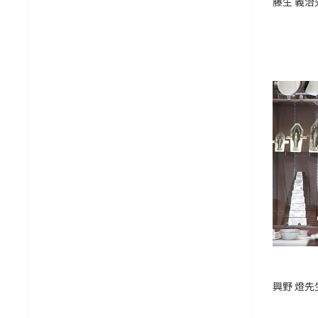
藤生 義治
興野 燈先