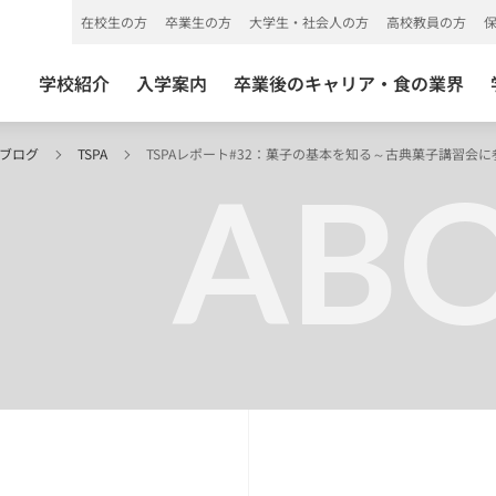
在校生の方
卒業生の方
大学生・社会人の方
高校教員の方
学校紹介
入学案内
卒業後のキャリア・食の業界
 ブログ
TSPA
TSPAレポート#32：菓子の基本を知る～古典菓子講習会
ABO