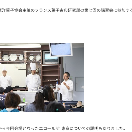
摩洋菓子協会主催のフランス菓子古典研究部の第七回の講習会に参加す
から今回会場となったエコール 辻 東京についての説明もありました。