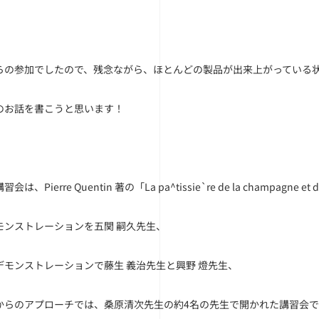
らの参加でしたので、残念ながら、ほとんどの製品が出来上がっている
のお話を書こうと思います！
、Pierre Quentin 著の「La pa^tissie`re de la champagne et du
モンストレーションを五関 嗣久先生、
デモンストレーションで藤生 義治先生と興野 燈先生、
からのアプローチでは、桑原清次先生の約4名の先生で開かれた講習会