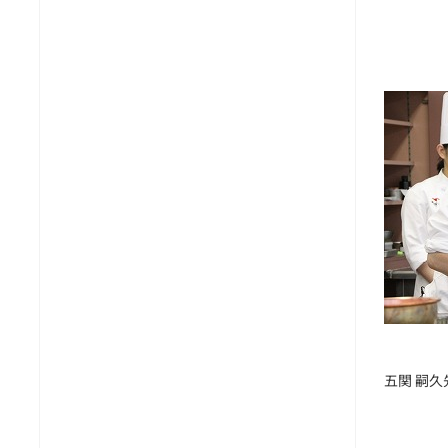
五関 嗣久