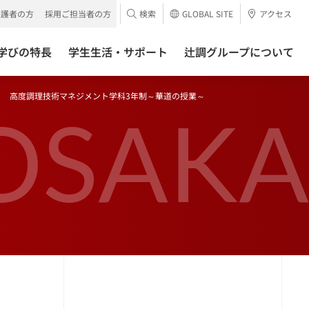
保護者の方
採用ご担当者の方
検索
GLOBAL SITE
アクセス
学びの特長
学生生活・サポート
辻調グループについて
高度調理技術マネジメント学科3年制～華道の授業～
OSAKA