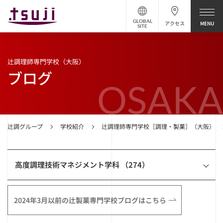
GLOBAL
アクセス
SITE
辻調理師専門学校（大阪）
ブログ
OSAKA
辻調グループ
学校紹介
辻調理師専門学校［調理・製菓］（大阪）
高度調理技術マネジメント学科 （274）
2024年3月以前の辻製菓専門学校ブログはこちら