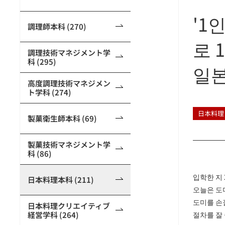
'1
調理師本科 (270)
로 
調理技術マネジメント学
科 (295)
일본
高度調理技術マネジメン
ト学科 (274)
日本料理
製菓衛生師本科 (69)
製菓技術マネジメント学
科 (86)
입학한 지
日本料理本科 (211)
오늘은 도
도미를 손질
日本料理クリエイティブ
経営学科 (264)
절차를 잘