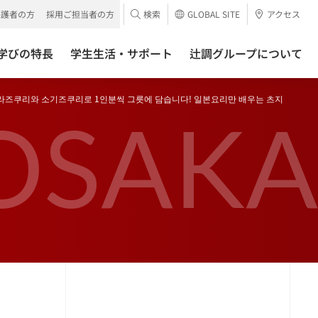
保護者の方
採用ご担当者の方
検索
GLOBAL SITE
アクセス
学びの特長
学生生活・サポート
辻調グループについて
' 히라즈쿠리와 소기즈쿠리로 1인분씩 그릇에 담습니다! 일본요리만 배우는 츠지
OSAKA