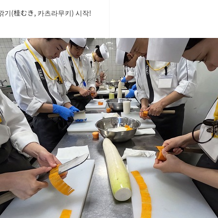
깎기(桂むき, 카츠라무키) 시작!