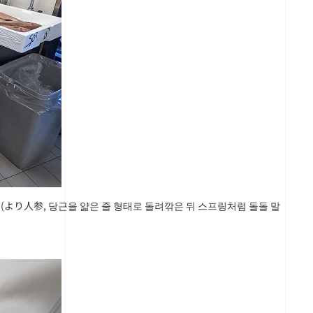
(より人参, 당근을 얇은 줄 형태로 돌려깎은 뒤 스프링처럼 돌돌 말