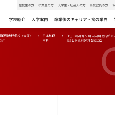
在校生の方
卒業生の方
大学生・社会人の方
高校教員の方
学校紹介
入学案内
卒業後のキャリア・食の業界
調理師専門学校（大阪）
日本料理
'1인 1마리씩 도미 사시미 완성!
ログ
本科
조! 일본요리본과 블로그2