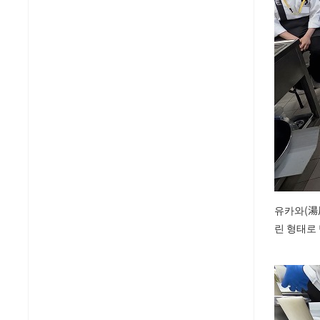
유카와(湯
린 형태로