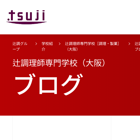
辻調グル
学校紹
辻調理師専門学校［調理・製菓］
辻
ープ
介
（大阪）
ブ
辻調理師専門学校（大阪）
ブログ