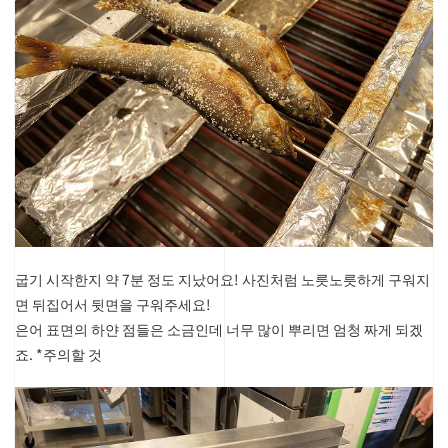
굽기 시작한지 약 7분 정도 지났어요!
사진처럼 노릇노릇하게 구워지
면 뒤집어서 뒷면을 구워주세요!
은어 표면의 하얀 점들은 소금인데 너무 많이 뿌리면 엄청 짜게 되겠
죠. *주의할 것