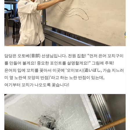
담당은 오토베(音部) 선생님입니다. 전원 집합! "먼저 은어 꼬치구이
를 만들어 볼게요! 중요한 포인트를 설명할게요!"
그림에 주목!
은어의 입에 꼬치를 꽂아서 이곳에 '오이보시(追いぼし, 가슴 지느러
미 옆 노란색 모양의 반점)'라고 하는 노란 반점이 있는데,
여기부터 꼬치가 나오도록 꽂습니다!