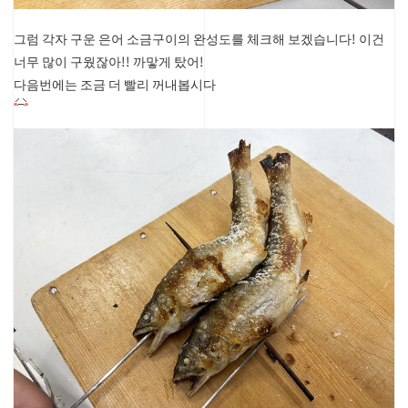
그럼 각자 구운 은어 소금구이의 완성도를 체크해 보겠습니다!
이건
너무 많이 구웠잖아!! 까맣게 탔어!
다음번에는 조금 더 빨리 꺼내봅시다