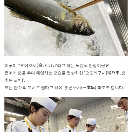
이곳이 ''오이보시(追いぼし)'라고 하는 노란색 반점이군요!
은어가 춤을 추며 헤엄치는 모습을 형상화한 '오도리구시(踊り串, 춤
추는 꼬치)'.
또는 한 개의 꼬치로 꿴다고 하여 '잇폰구시(一本串)'라고도 합니다.