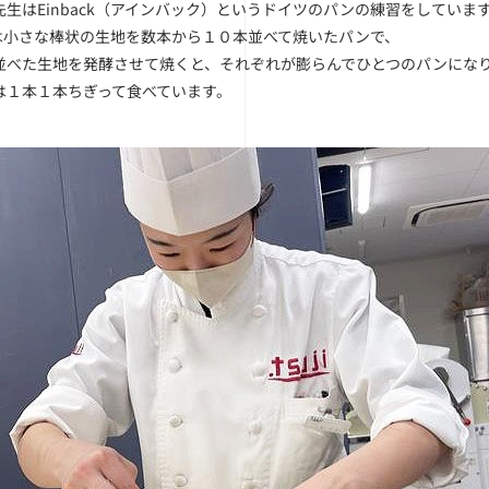
先生はEinback（アインバック）というドイツのパンの練習をしていま
ckは小さな棒状の生地を数本から１０本並べて焼いたパンで、
並べた生地を発酵させて焼くと、それぞれが膨らんでひとつのパンにな
は１本１本ちぎって食べています。