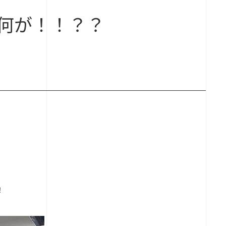
何が！！？？
！