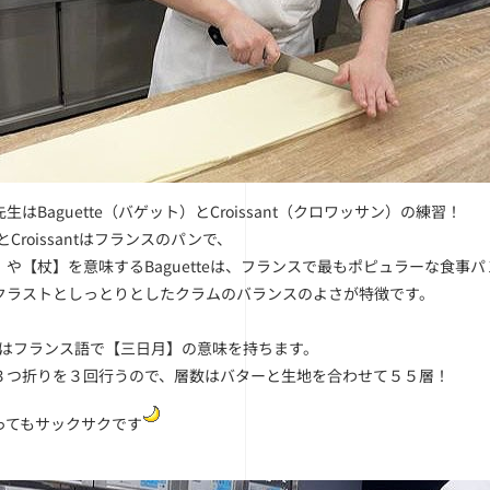
生はBaguette（バゲット）とCroissant（クロワッサン）の練習！
teとCroissantはフランスのパンで、
や【杖】を意味するBaguetteは、フランスで最もポピュラーな食事パ
クラストとしっとりとしたクラムのバランスのよさが特徴です。
santはフランス語で【三日月】の意味を持ちます。
３つ折りを３回行うので、層数はバターと生地を合わせて５５層！
ってもサックサクです