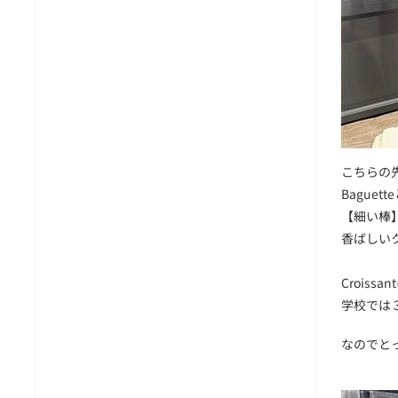
こちらの先
Baguet
【細い棒】
香ばしい
Crois
学校では
なのでと